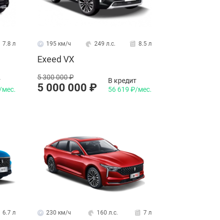
7.8 л
195 км/ч
249 л.с.
8.5 л
Exeed VX
5 300 000 ₽
т
В кредит
5 000 000 ₽
/мес.
56 619 ₽/мес.
6.7 л
230 км/ч
160 л.с.
7 л