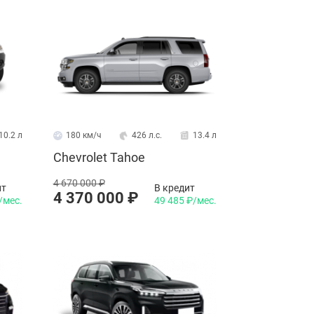
10.2 л
180 км/ч
426 л.с.
13.4 л
Chevrolet Tahoe
4 670 000 ₽
ит
В кредит
4 370 000 ₽
/мес.
49 485 ₽/мес.