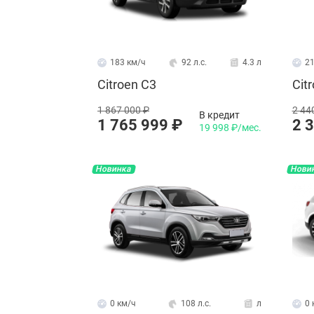
183 км/ч
92 л.с.
4.3 л
21
Citroen C3
Cit
1 867 000 ₽
2 44
В кредит
1 765 999 ₽
2 
19 998 ₽/мес.
Новинка
Нови
0 км/ч
108 л.с.
л
0 