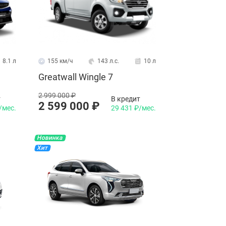
8.1 л
155 км/ч
143 л.с.
10 л
Greatwall Wingle 7
2 999 000 ₽
т
В кредит
2 599 000 ₽
/мес.
29 431 ₽/мес.
Новинка
Хит