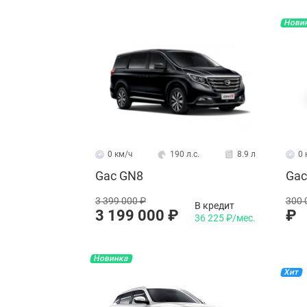
Нови
0 км/ч
190 л.с.
8.9 л
0 
Gac GN8
Gac
3 399 000 ₽
300 
В кредит
3 199 000 ₽
₽
36 225 ₽/мес.
Новинка
Хит