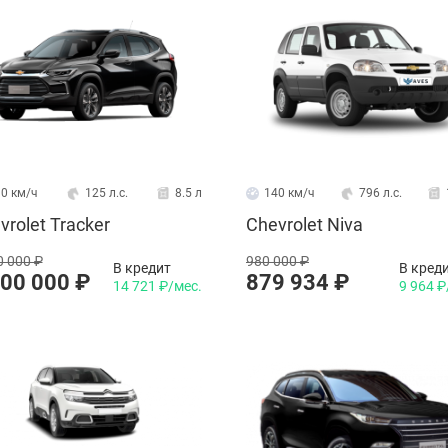
0 км/ч
125 л.с.
8.5 л
140 км/ч
796 л.с.
vrolet Tracker
Chevrolet Niva
0 000 ₽
980 000 ₽
В кредит
В кред
300 000 ₽
879 934 ₽
14 721 ₽/мес.
9 964 ₽