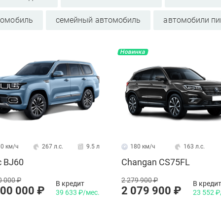
томобиль
семейный автомобиль
автомобили п
Новинка
0 км/ч
267 л.с.
9.5 л
180 км/ч
163 л.с.
c BJ60
Changan CS75FL
0 000 ₽
2 279 900 ₽
В кредит
В креди
500 000 ₽
2 079 900 ₽
39 633 ₽/мес.
23 552 ₽