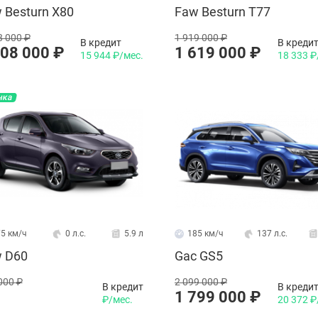
 Besturn X80
Faw Besturn T77
8 000 ₽
1 919 000 ₽
В кредит
В креди
408 000 ₽
1 619 000 ₽
15 944 ₽/мес.
18 333 ₽
нка
5 км/ч
0 л.с.
5.9 л
185 км/ч
137 л.с.
 D60
Gac GS5
000 ₽
2 099 000 ₽
В кредит
В креди
1 799 000 ₽
₽/мес.
20 372 ₽