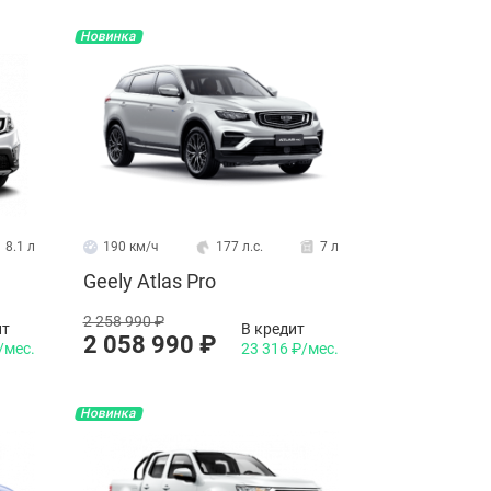
Новинка
8.1 л
190 км/ч
177 л.с.
7 л
Geely Atlas Pro
2 258 990 ₽
ит
В кредит
2 058 990 ₽
/мес.
23 316 ₽/мес.
Новинка