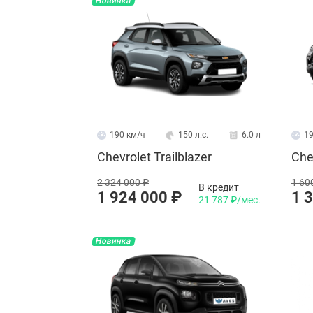
Новинка
190 км/ч
150 л.с.
6.0 л
19
Chevrolet Trailblazer
Che
2 324 000 ₽
1 60
В кредит
1 924 000 ₽
1 
21 787 ₽/мес.
Новинка