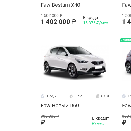
Faw Besturn X40
Faw
1 602 000 ₽
1 50
В кредит
1 402 000 ₽
1 
15 876 ₽/мес.
Нови
0 км/ч
0 л.с.
6.5 л
17
Faw Новый D60
Faw
300 000 ₽
300 
В кредит
₽
₽
₽/мес.