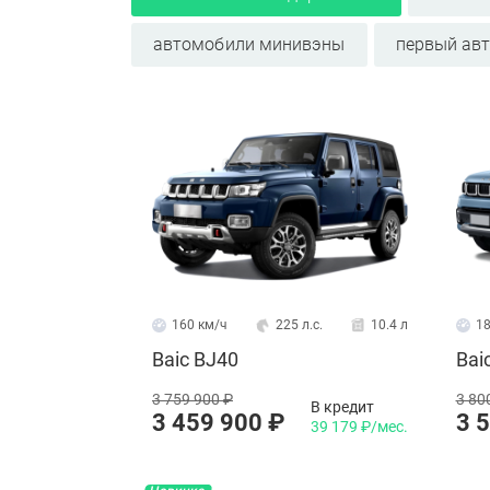
автомобили минивэны
первый ав
160 км/ч
225 л.с.
10.4 л
18
Baic BJ40
Bai
3 759 900 ₽
3 80
В кредит
3 459 900 ₽
3 
39 179 ₽/мес.