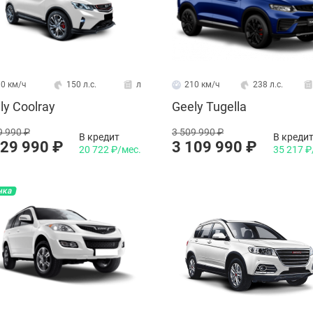
0 км/ч
150 л.с.
л
210 км/ч
238 л.с.
ly Coolray
Geely Tugella
9 990 ₽
3 509 990 ₽
В кредит
В креди
829 990 ₽
3 109 990 ₽
20 722 ₽/мес.
35 217 ₽
нка