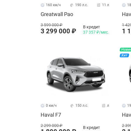
160 км/ч
190 л.с.
11 л
18
Greatwall Pao
Hav
3 599 000 ₽
1 42
В кредит
3 299 000 ₽
1 
37 357 ₽/мес.
Нови
Хит
0 км/ч
150 л.с.
л
19
Haval F7
Hav
2 299 000 ₽
2 39
В кредит