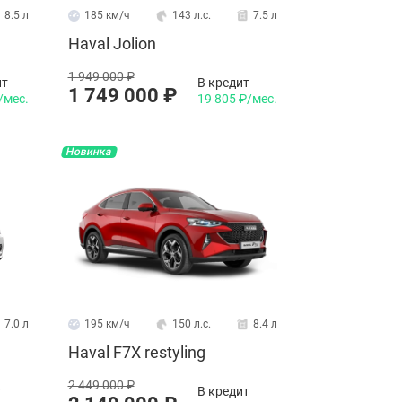
8.5 л
185 км/ч
143 л.с.
7.5 л
Haval Jolion
1 949 000 ₽
ит
В кредит
1 749 000 ₽
/мес.
19 805 ₽/мес.
Новинка
7.0 л
195 км/ч
150 л.с.
8.4 л
Haval F7X restyling
2 449 000 ₽
т
В кредит