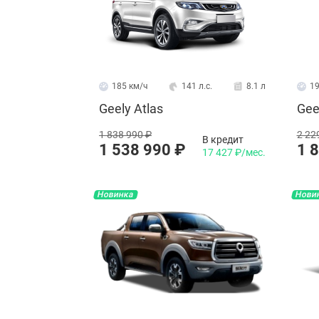
185 км/ч
141 л.с.
8.1 л
19
Geely Atlas
Gee
1 838 990 ₽
2 22
В кредит
1 538 990 ₽
1 
17 427 ₽/мес.
Новинка
Нови