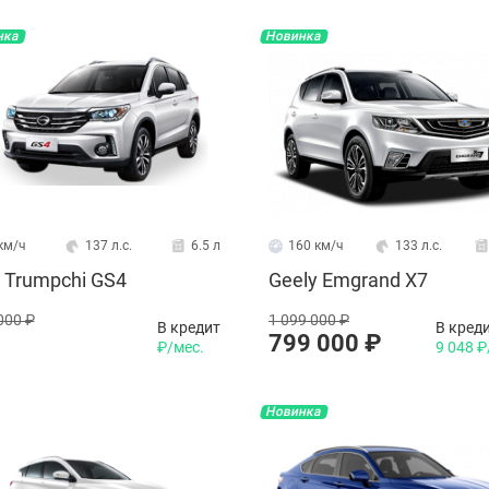
нка
Новинка
км/ч
137 л.с.
6.5 л
160 км/ч
133 л.с.
 Trumpchi GS4
Geely Emgrand X7
000 ₽
1 099 000 ₽
В кредит
В кред
799 000 ₽
₽/мес.
9 048 ₽
Новинка