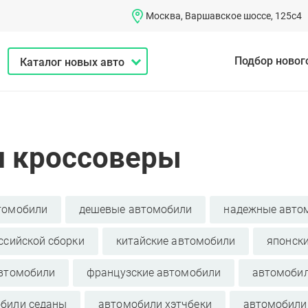
Москва, Варшавское шоссе, 125с4
Подбор новог
Каталог новых авто
и кроссоверы
томобили
дешевые автомобили
надежные авто
ссийской сборки
китайские автомобили
японск
автомобили
французские автомобили
автомоби
били седаны
автомобили хэтчбеки
автомобили