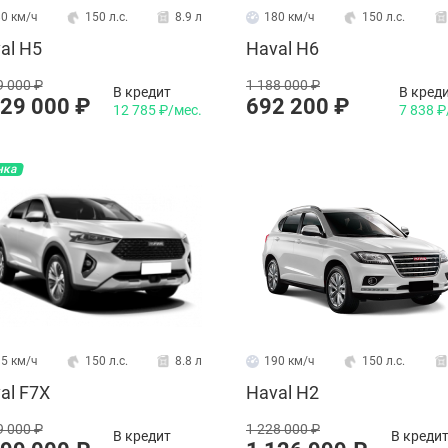
0 км/ч
150 л.с.
8.9 л
180 км/ч
150 л.с.
al H5
Haval H6
9 000 ₽
1 188 000 ₽
В кредит
В кред
129 000 ₽
692 200 ₽
12 785 ₽/мес.
7 838 ₽
нка
5 км/ч
150 л.с.
8.8 л
190 км/ч
150 л.с.
al F7X
Haval H2
9 000 ₽
1 228 000 ₽
В кредит
В креди