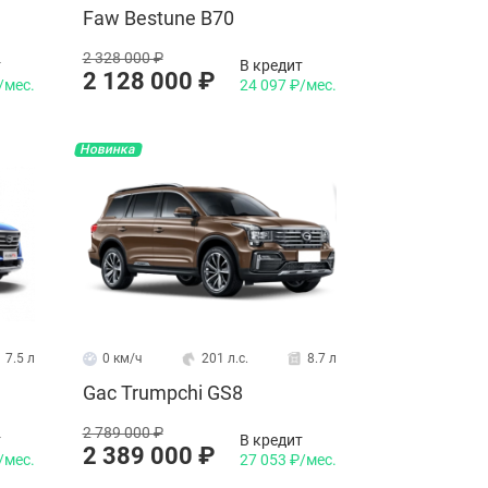
Faw Bestune B70
2 328 000 ₽
т
В кредит
2 128 000 ₽
/мес.
24 097 ₽/мес.
Новинка
7.5 л
0 км/ч
201 л.с.
8.7 л
Gac Trumpchi GS8
2 789 000 ₽
т
В кредит
2 389 000 ₽
/мес.
27 053 ₽/мес.