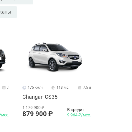
икапы
л
175 км/ч
113 л.с.
7.5 л
Changan CS35
1 179 900 ₽
т
В кредит
879 900 ₽
/мес.
9 964 ₽/мес.