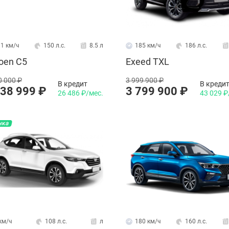
1 км/ч
150 л.с.
8.5 л
185 км/ч
186 л.с.
roen C5
Exeed TXL
0 000 ₽
3 999 900 ₽
В кредит
В креди
338 999 ₽
3 799 900 ₽
26 486 ₽/мес.
43 029 ₽
нка
км/ч
108 л.с.
л
180 км/ч
160 л.с.