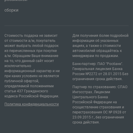
сборки
Стоимость подарка не зависит
Для получения более подробной
от стоимости а/м, покупатель
информации об указанных
может выбрать любой подарок
акциях, а также о стоимости
из перечисленных при покупке
автомобилей обращайтесь к
а/м. Обращаем Ваше внимание
менеджерам по продажам.
на то, что данный сайт носит
Банк-партнер: ПАО "Росбанк".
исключительно
Генеральная лицензия Банка
информационный характер и ни
России №2272 от 28.01.2015 Без
при каких условиях не является
ограничения срока действия.
публичной офертой,
определяемой положениями
Партнер по страхованию: СПАО
статьи 437 Гражданского
Ингосстрах. Лицензии
кодекса Российской Федерации.
Центрального Банка
Российской Федерации на
Политика конфиденциальности
осуществление страхования и
перестрахования ОС № 0928 от
23.09.2015 г., без ограничения
срока действия.