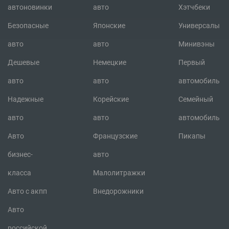
автоновинки
авто
Хэтчбеки
Безопасные
Японские
Универсалы
авто
авто
Минивэны
Дешевые
Немецкие
Первый
авто
авто
автомобиль
Надежные
Корейские
Семейный
авто
авто
автомобиль
Авто
Французские
Пикапы
бизнес-
авто
класса
Малолитражки
Авто с акпп
Внедорожники
Авто
российской