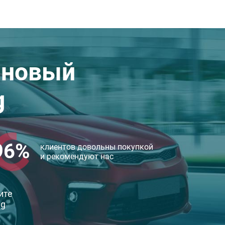
 новый
g
96%
клиентов довольны покупкой
и рекомендуют нас
ите
ng