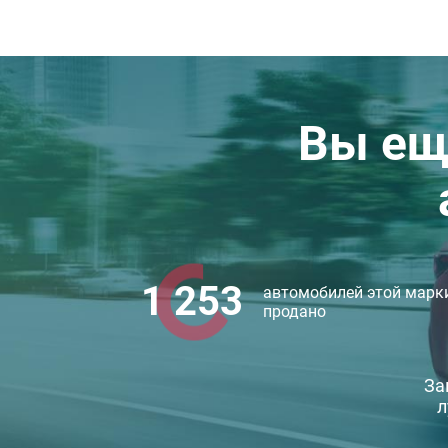
Вы ещ
1 253
автомобилей этой марк
продано
За
л