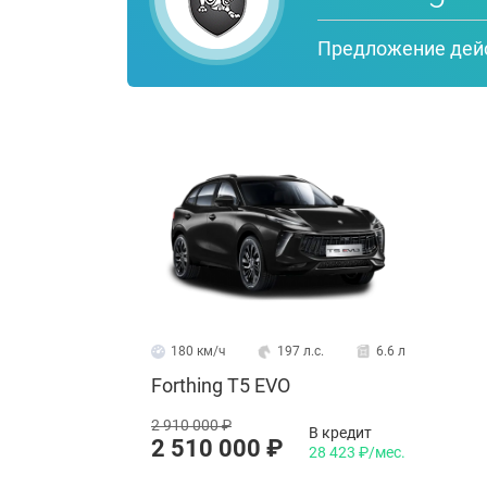
Предложение дей
180 км/ч
197 л.с.
6.6 л
Forthing T5 EVO
2 910 000 ₽
В кредит
2 510 000 ₽
28 423 ₽/мес.