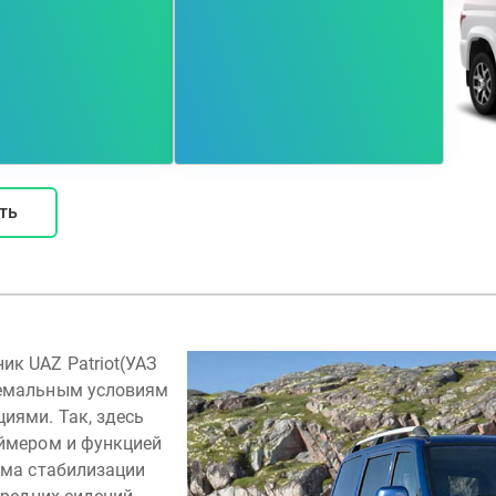
ть
к UAZ Patriot(УАЗ
ремальным условиям
иями. Так, здесь
аймером и функцией
ема стабилизации