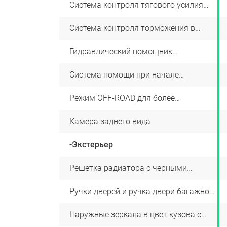
+
Система контроля тягового усилия
+
(Traction Control System)
+
Система контроля торможения в
+
повороте (Cornering Brake Control)
+
Гидравлический помощник
+
торможения (Hydraulic Brake Assist)
+
Система помощи при начале
+
движения на подъёме (Hill Hold
Control)
+
Режим OFF-ROAD для более
+
эффективного торможения на рыхлых
поверхностях
-
Камера заднего вида
+
-Экстерьер
+
Решетка радиатора с черными
+
элементами
+
Ручки дверей и ручка двери багажного
+
отделения в цвет кузова
+
Наружные зеркала в цвет кузова с
+
встроенными повторителями