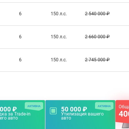
6
150 л.с.
2 540 000 ₽
6
150 л.с.
2 660 000 ₽
6
150 л.с.
2 745 000 ₽
Общ
АКТИВНА
АКТИВНА
 000 ₽
50 000 ₽
40
ка за Trade-in
Утилизация вашего
его авто
авто