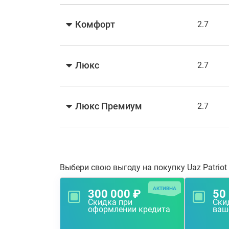
Комфорт
2.7
Люкс
2.7
Люкс Премиум
2.7
Выбери свою выгоду на покупку Uaz Patriot
АКТИВНА
300 000 ₽
50
Скидка при
Скид
оформлении кредита
ваш