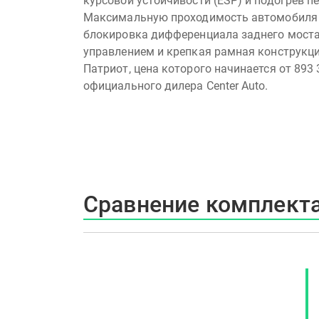
курсовой устойчивости (ESP) и подогрев п
Максимальную проходимость автомобиля
блокировка дифференциала заднего мост
управлением и крепкая рамная конструкци
Патриот, цена которого начинается от 893 
официального дилера Center Auto.
Сравнение комплектац
Люкс
Люкс Премиум