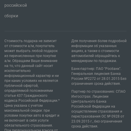
российской
сборки
Стоимость подарка не зависит
Для получения более подробной
от стоимости а/м, покупатель
информации об указанных
может выбрать любой подарок
акциях, а также о стоимости
из перечисленных при покупке
автомобилей обращайтесь к
а/м. Обращаем Ваше внимание
менеджерам по продажам.
на то, что данный сайт носит
Банк-партнер: ПАО "Росбанк".
исключительно
Генеральная лицензия Банка
информационный характер и ни
России №2272 от 28.01.2015 Без
при каких условиях не является
ограничения срока действия.
публичной офертой,
определяемой положениями
Партнер по страхованию: СПАО
статьи 437 Гражданского
Ингосстрах. Лицензии
кодекса Российской Федерации.*
Центрального Банка
Цена указана с учетом
Российской Федерации на
максимальной скидки: при
осуществление страхования и
условии покупки авто в кредит и
перестрахования ОС № 0928 от
не включает в себя услуги
23.09.2015 г., без ограничения
обязательного страхования.
срока действия.
При первоначальном взносе от