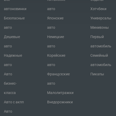
автоновинки
авто
Хэтчбеки
Безопасные
Японские
Универсалы
авто
авто
Минивэны
Дешевые
Немецкие
Первый
авто
авто
автомобиль
Надежные
Корейские
Семейный
авто
авто
автомобиль
Авто
Французские
Пикапы
бизнес-
авто
класса
Малолитражки
Авто с акпп
Внедорожники
Авто