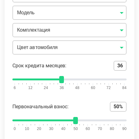
Модель
Комплектация
Цвет автомобиля
Срок кредита месяцев:
36
6
12
24
36
48
60
72
84
Первоначальный взнос:
50%
0
10
20
30
40
50
60
70
80
90