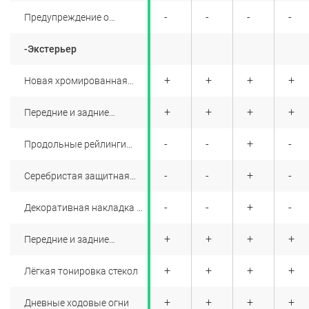
сиденьях с
+
+
-
+
-
-
-
-
Предупреждение о
преднатяжителями
непристегнутых ремнях
передних пассажиров
-Экстерьер
+
+
+
+
+
+
+
+
Новая хромированная
решетка радиатора
+
+
+
+
+
+
+
+
Передние и задние
бамперы новой формы
+
+
+
+
-
-
+
-
Продольные рейлинги
новой формы, окрашенные
под хром
+
+
+
+
-
-
+
-
Cеребристая защитная
накладка на передний и
задний бамперы
+
+
+
+
-
-
+
-
Декоративная накладка на
выхлопную трубу
+
+
+
+
+
+
+
+
Передние и задние
брызговики
+
+
+
+
+
+
+
+
Лёгкая тонировка стекол
+
+
+
+
+
+
+
+
Дневные ходовые огни