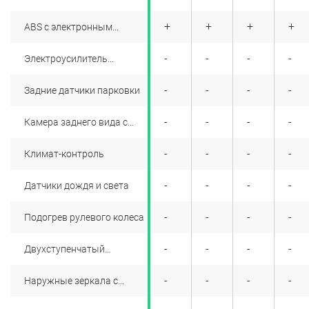
отделениями для мелочей
+
+
+
+
+
+
+
+
ABS с электронным
распределением
тормозных усилий + AFU
+
+
-
+
-
-
-
-
Электроусилитель
рулевого управления с
регулировкой усилия в
+
+
-
+
-
-
-
-
Задние датчики парковки
зависимости от скорости
+
+
-
+
-
-
-
-
Камера заднего вида с
динамическими линиями
парковки
+
+
-
+
-
-
-
-
Климат-контроль
+
+
-
+
-
-
-
-
Датчики дождя и света
+
+
-
+
-
-
-
-
Подогрев рулевого колеса
+
+
-
+
-
-
-
-
Двухступенчатый
подогрев передних
сидений
+
+
-
+
-
-
-
-
Наружные зеркала с
электроприводом и
обогревом