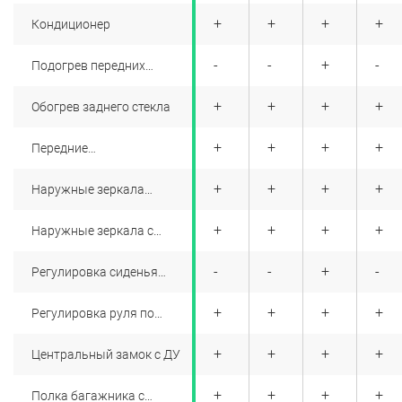
+
+
+
+
+
+
+
+
Кондиционер
+
+
+
+
-
-
+
-
Подогрев передних
сидений
+
+
+
+
+
+
+
+
Обогрев заднего стекла
+
+
+
+
+
+
+
+
Передние
электростеклоподъемники
+
+
+
+
+
+
+
+
Наружные зеркала
асферической формы
+
+
+
+
+
+
+
+
Наружные зеркала с
электроприводом и
электрообогревом
+
+
+
+
-
-
+
-
Регулировка сиденья
водителя по высоте (c
помощью рукоятки с левой
+
+
+
+
+
+
+
+
Регулировка руля по
стороны сиденья)
высоте и вылету
+
+
+
+
+
+
+
+
Центральный замок с ДУ
+
+
+
+
+
+
+
+
Полка багажника с