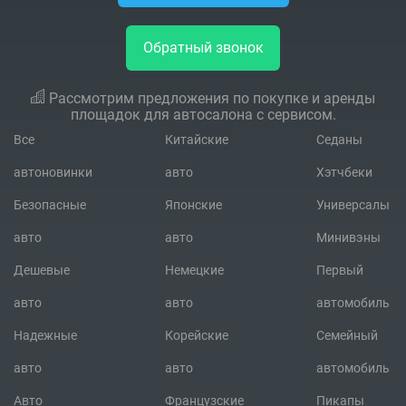
Обратный звонок
Рассмотрим предложения по покупке и аренды
площадок для автосалона с сервисом.
Все
Китайские
Седаны
автоновинки
авто
Хэтчбеки
Безопасные
Японские
Универсалы
авто
авто
Минивэны
Дешевые
Немецкие
Первый
авто
авто
автомобиль
Надежные
Корейские
Семейный
авто
авто
автомобиль
Авто
Французские
Пикапы