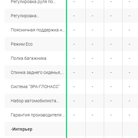
+
+
-
+
-
-
-
-
Регулировка руля по
высоте и по вылету
+
+
-
+
-
-
-
-
Регулировка
водительского сидения по
высоте
+
+
-
+
-
-
-
-
Поясничная поддержка на
водительском сидении
+
+
-
+
-
-
-
-
Режим Eco
+
+
-
+
-
-
-
-
Полка багажника
+
+
-
+
-
-
-
-
Спинка заднего сиденья,
складывающаяся в
соотношении 1/3-2/3
+
+
-
+
-
-
-
-
Система "ЭРА-ГЛОНАСС"
+
+
-
+
-
-
-
-
Набор автомобилиста
премиум
+
+
-
+
-
-
-
-
Гарантия производителя 3
года или 100 000 км
пробега (в зависимости от
-Интерьер
того, что наступит раньше)