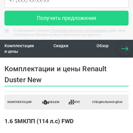
Получить предложения
Я принимаю условия
Пользовательского соглашения
и даю свое
согласие на обработку моих персональных данных
Комплектации
Скидки
Обзор
С
и цены
к
Комплектации и цены Renault
Duster New
КОМПЛЕКТАЦИЯ
ОБЪЕМ
КПП
СПЕЦИАЛЬНАЯ ЦЕНА
1.6 5МКПП (114 л.с) FWD