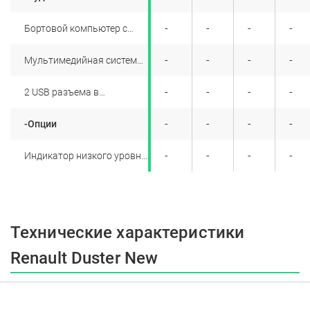
+
+
-
+
-
-
-
-
Бортовой компьютер с
монохромным 3,5’’ TFT
экраном
+
+
-
+
-
-
-
-
Мультимедийная система
Easy Link c сенсорным
экраном 8", с поддержкой
+
+
-
+
-
-
-
-
2 USB разъема в
Yandex.Auto, Apple Carplay
центральной консоли
и Android Auto***, 6-ю
динамиками
-
-
-
-
-
-Опции
+
+
-
+
-
-
-
-
Индикатор низкого уровня
жидкости омывателя
Технические характеристики
Renault Duster New