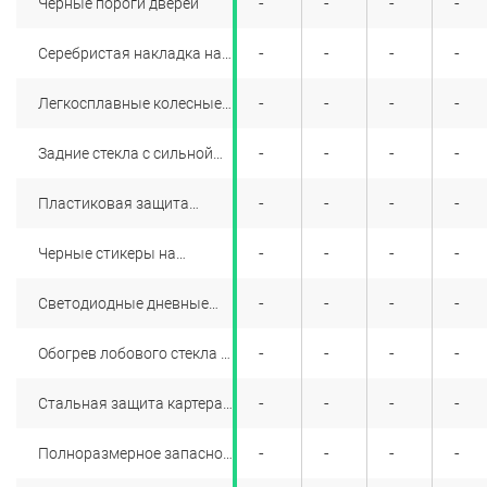
+
+
-
+
-
-
-
-
Черные пороги дверей
+
+
-
+
-
-
-
-
Cеребристая накладка на
передний и задний
бамперы
+
+
-
+
-
-
-
-
Легкосплавные колесные
диски 17" Maldives
двухцветные
+
+
-
+
-
-
-
-
Задние стекла с сильной
тонировкой
+
+
-
+
-
-
-
-
Пластиковая защита
задних колесных арок
(подкрылки)
+
+
-
+
-
-
-
-
Черные стикеры на
боковых стойках (кроме
цвета металлик Noir Nacre)
+
+
-
+
-
-
-
-
Светодиодные дневные
ходовые огни
+
+
-
+
-
-
-
-
Обогрев лобового стекла и
форсунок омывателя
(кроме дизельных версий)
+
+
-
+
-
-
-
-
Стальная защита картера
и топливной системы
+
+
-
+
-
-
-
-
Полноразмерное запасное
колесо (16-дюймовое