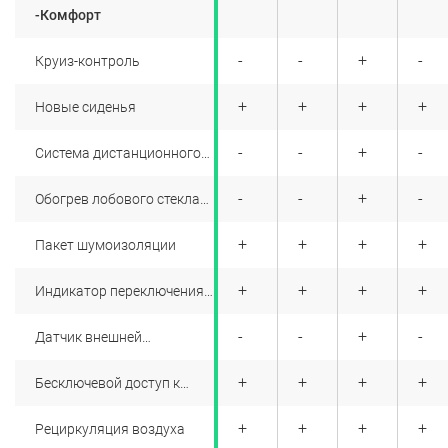
колесо)
-Комфорт
+
+
+
+
-
-
+
-
Круиз-контроль
+
+
+
+
+
+
+
+
Новые сиденья
+
+
+
+
-
-
+
-
Система дистанционного
запуска двигателя Renault
Start1
+
+
+
+
-
-
+
-
Обогрев лобового стекла
для версий с бензиновым
двигателем
+
+
+
+
+
+
+
+
Пакет шумоизоляции
+
+
+
+
+
+
+
+
Индикатор переключения
передач
+
+
+
+
-
-
+
-
Датчик внешней
температуры
+
+
+
+
+
+
+
+
Бесключевой доступ к
бензобаку
+
+
+
+
+
+
+
+
Рециркуляция воздуха