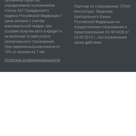
публичной офертой,
определяемой положениями
Партнер по страхованию: СПАО
статьи 437 Гражданского
Ингосстрах. Лицензии
кодекса Российской Федерации.*
Центрального Банка
Цена указана с учетом
Российской Федерации на
максимальной скидки: при
осуществление страхования и
условии покупки авто в кредит и
перестрахования ОС № 0928 от
не включает в себя услуги
23.09.2015 г., без ограничения
обязательного страхования.
срока действия.
При первоначальном взносе от
10% со сроком на 7 лет.
Политика конфиденциальности