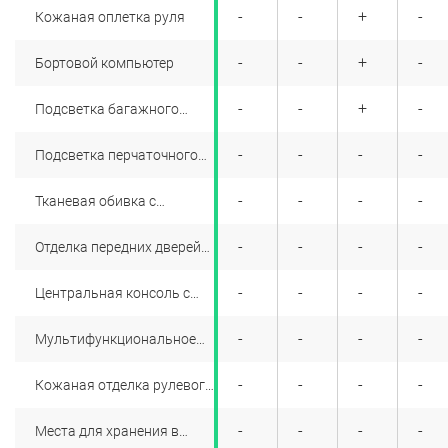
+
+
+
+
-
-
+
-
Кожаная оплетка руля
+
+
+
+
-
-
+
-
Бортовой компьютер
+
+
+
+
-
-
+
-
Подсветка багажного
отделения
+
+
-
+
-
-
-
-
Подсветка перчаточного
ящика
+
+
-
+
-
-
-
-
Тканевая обивка с
отличительной строчкой
(комбинация текстурной
+
+
-
+
-
-
-
-
Отделка передних дверей
серой и черной тканей)
эко-кожей
+
+
-
+
-
-
-
-
Центральная консоль с
двумя подстаканниками,
розеткой 12В и сдвижным
+
+
-
+
-
-
-
-
Мультифункциональное
подлокотником с
рулевое колесо с
отделением для хранения
хромированными
+
+
-
+
-
-
-
-
Кожаная отделка рулевого
элементами, управлением
колеса
круиз-контролем и
ограничителем скорости,
+
+
-
+
-
-
-
-
Места для хранения в
бортовым компьютером и
передних и задних дверях