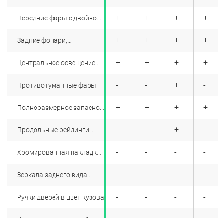
+
+
+
+
+
+
+
+
Передние фары с двойной
оптикой
+
+
+
+
+
+
+
+
Задние фонари,
стилизованные под
светодиодные
+
+
+
+
+
+
+
+
Центральное освещение
салона
+
+
+
+
-
-
+
-
Противотуманные фары
+
+
+
+
+
+
+
+
Полноразмерное запасное
колесо
+
+
+
+
-
-
+
-
Продольные рейлинги
окрашенные под хром
+
+
-
+
-
-
-
-
Хромированная накладка
на дверь багажника с
хромированной надписью
+
+
-
+
-
-
-
-
Зеркала заднего вида
Duster
серебристого цвета
+
+
-
+
-
-
-
-
Ручки дверей в цвет кузова