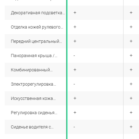
цвета
+
+
+
Декоративная подсветка
салона
+
+
+
Отделка кожей рулевого
колеса
+
+
+
Передний центральный
подлокотник
+
-
+
Панорамная крыша /
лобовое стекло
+
+
+
Комбинированный
(Материал салона)
+
-
+
Электрорегулировка
передних сидений
+
+
+
Искусственная кожа
(Материал салона)
+
+
+
Регулировка сиденья
водителя по высоте
+
-
+
Сиденье водителя с
поясничной поддержкой