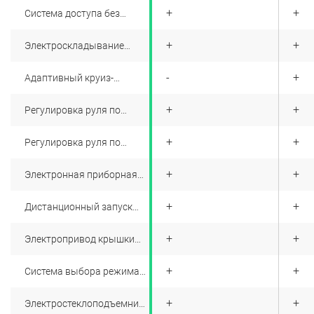
+
+
+
Система доступа без
ключа
+
+
+
Электроскладывание
зеркал
+
-
+
Адаптивный круиз-
контроль
+
+
+
Регулировка руля по
вылету
+
+
+
Регулировка руля по
высоте
+
+
+
Электронная приборная
панель
+
+
+
Дистанционный запуск
двигателя
+
+
+
Электропривод крышки
багажника
+
+
+
Система выбора режима
движения
+
+
+
Электростеклоподъемники