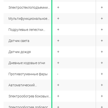
задние
+
+
+
Электростеклоподъемники
передние
+
+
+
Мультифункциональное
рулевое колесо
+
+
+
Подрулевые лепестки
переключения передач
+
+
+
Датчик света
+
+
+
Датчик дождя
+
+
+
Дневные ходовые огни
+
-
+
Противотуманные фары
+
+
+
Автоматический
корректор фар
+
+
+
Электрообогрев боковых
зеркал
+
+
+
Электрообогрев лобового