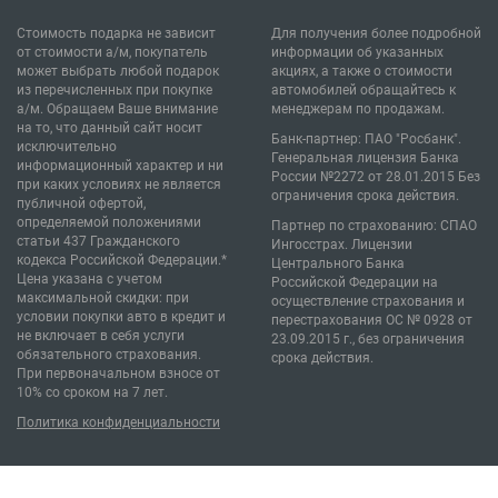
Стоимость подарка не зависит
Для получения более подробной
от стоимости а/м, покупатель
информации об указанных
может выбрать любой подарок
акциях, а также о стоимости
из перечисленных при покупке
автомобилей обращайтесь к
а/м. Обращаем Ваше внимание
менеджерам по продажам.
на то, что данный сайт носит
Банк-партнер: ПАО "Росбанк".
исключительно
Генеральная лицензия Банка
информационный характер и ни
России №2272 от 28.01.2015 Без
при каких условиях не является
ограничения срока действия.
публичной офертой,
определяемой положениями
Партнер по страхованию: СПАО
статьи 437 Гражданского
Ингосстрах. Лицензии
кодекса Российской Федерации.*
Центрального Банка
Цена указана с учетом
Российской Федерации на
максимальной скидки: при
осуществление страхования и
условии покупки авто в кредит и
перестрахования ОС № 0928 от
не включает в себя услуги
23.09.2015 г., без ограничения
обязательного страхования.
срока действия.
При первоначальном взносе от
10% со сроком на 7 лет.
Политика конфиденциальности