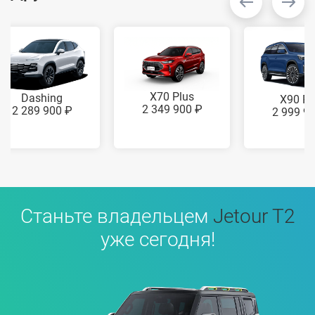
X70 Plus
Dashing
X90 Pl
2 349 900 ₽
2 289 900 ₽
2 999 9
Станьте владельцем
Jetour T2
уже сегодня!