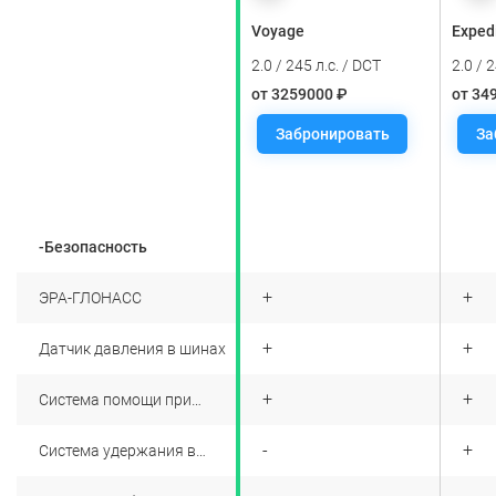
Expedition
Voyage
Exped
2.0 / 245 л.с. / DCT
2.0 / 245 л.с. / DCT
2.0 / 
от 3499000 ₽
от 3259000 ₽
от 34
Забронировать
Забронировать
За
-Безопасность
+
+
+
ЭРА-ГЛОНАСС
+
+
+
Датчик давления в шинах
+
+
+
Система помощи при
спуске
+
-
+
Система удержания в
полосе