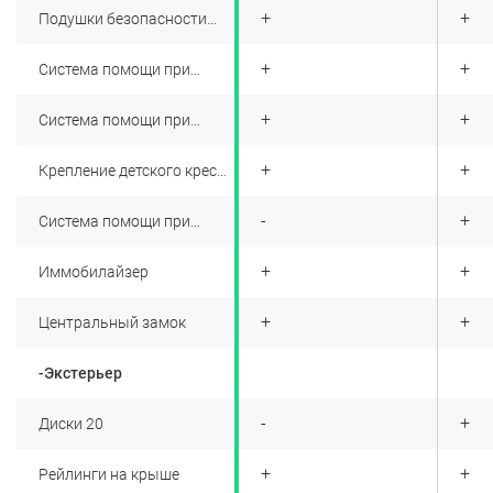
+
+
+
Подушки безопасности
оконные (шторки)
+
+
+
Система помощи при
старте в гору (HSA)
+
+
+
Система помощи при
торможении (BAS; EBD)
+
+
+
Крепление детского кресла
(задний ряд) ISOFIX
+
-
+
Система помощи при
выезде с парковки задним
ходом
+
+
+
Иммобилайзер
+
+
+
Центральный замок
-Экстерьер
+
-
+
Диски 20
+
+
+
Рейлинги на крыше