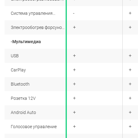
стекла
+
-
+
Система управления
дальним светом
+
+
+
Электрообогрев форсунок
стеклоомывателей
-Мультимедиа
+
+
+
USB
+
+
+
CarPlay
+
+
+
Bluetooth
+
+
+
Розетка 12V
+
+
+
Android Auto
+
+
+
Голосовое управление