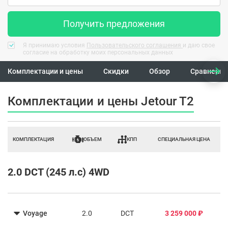
Получить предложения
Я принимаю условия
Пользовательского соглашения
и даю свое
согласие на обработку моих персональных данных
Комплектации и цены
Скидки
Обзор
Сравнение
Комплектации и цены Jetour T2
КОМПЛЕКТАЦИЯ
ОБЪЕМ
КПП
СПЕЦИАЛЬНАЯ ЦЕНА
2.0 DCT (245 л.с) 4WD
Voyage
2.0
DCT
3 259 000 ₽