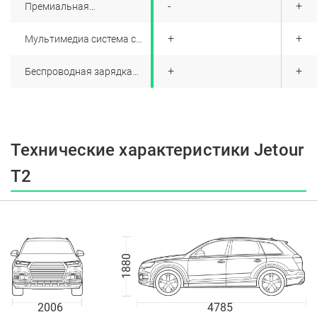
+
-
+
Премиальная
аудиосистема
+
+
+
Мультимедиа система с
ЖК-экраном
+
+
+
Беспроводная зарядка
для смартфона
Технические характеристики Jetour
T2
1880
2006
4785