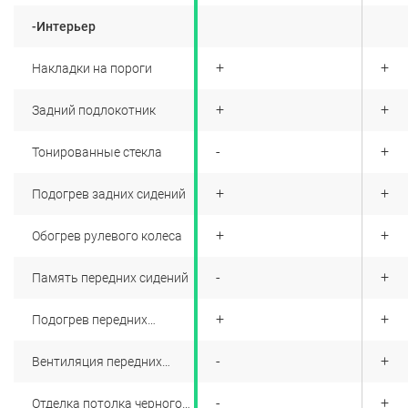
-Интерьер
+
+
+
Накладки на пороги
+
+
+
Задний подлокотник
+
-
+
Тонированные стекла
+
+
+
Подогрев задних сидений
+
+
+
Обогрев рулевого колеса
+
-
+
Память передних сидений
+
+
+
Подогрев передних
сидений
+
-
+
Вентиляция передних
сидений
+
-
+
Отделка потолка черного