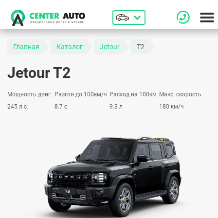
Главная
Каталог
Jetour
T2
Jetour T2
Мощность двиг.
Разгон до 100км/ч
Расход на 100км
Макс. скорость
245 л.с.
8.7 с
9.3 л
180 км/ч