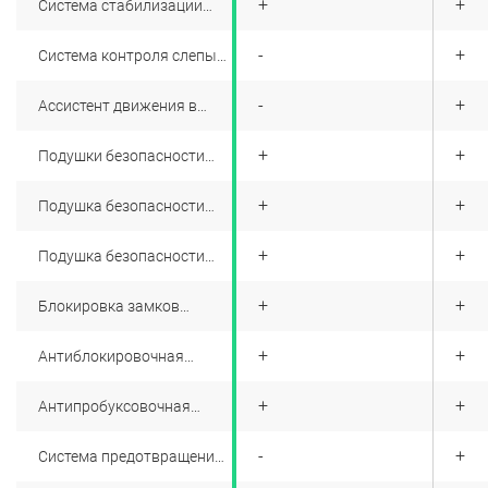
+
+
+
Система стабилизации
(ESP)
+
-
+
Система контроля слепых
зон
+
-
+
Ассистент движения в
пробке
+
+
+
Подушки безопасности
боковые
+
+
+
Подушка безопасности
водителя
+
+
+
Подушка безопасности
пассажира
+
+
+
Блокировка замков
задних дверей
+
+
+
Антиблокировочная
система (ABS)
+
+
+
Антипробуксовочная
система (ASR)
+
-
+
Система предотвращения
столкновения