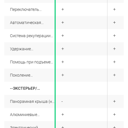
контроль на всех
скоростях
+
+
+
Переключатель
режимов вождения:
спортивный, эконом,
+
+
+
Автоматическая
стандартный,
парковка
персонализированный
+
+
+
Система рекуперации
энергии при
торможении
+
+
+
Удержание
автомобиля при
остановке
+
+
+
Помощь при подъеме/
спуске
+
+
+
Поколение
вспомогательной
системы вождения - L2
--ЭКСТЕРЬЕР/
ПРОТИВОУГОННАЯ
СИСТЕМА
-
-
+
Панорамная крыша (не
открывается)
+
+
+
Алюминиевые
колесные диски
+
+
+
Электрический