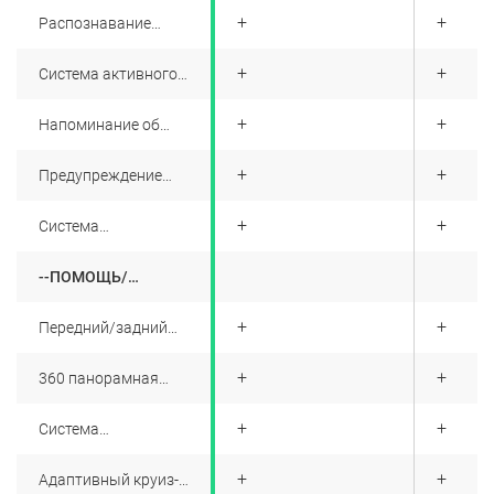
движения
+
+
+
Распознавание
дорожных знаков
+
+
+
Система активного
торможения/активной
безопасности
+
+
+
Напоминание об
усталости водителя
+
+
+
Предупреждение
безопасного открытия
дверей
+
+
+
Cистема
предупреждения о
лобовом столкновении
--ПОМОЩЬ/
(FCW)
КОНФИГУРАЦИЯ
УПРАВЛЕНИЯ
+
+
+
Передний/задний
парковочный радар
+
+
+
360 панорамная
камера
+
+
+
Система
предупреждения при
движении задним
+
+
+
Адаптивный круиз-
ходом