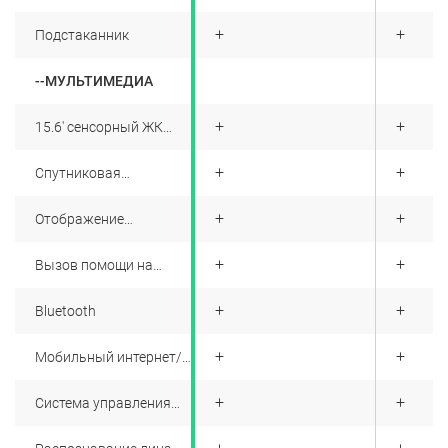
передние и задние
+
+
+
Подстаканник
--МУЛЬТИМЕДИА
+
+
+
15.6' сенсорный ЖК
центральный экран
+
+
+
Спутниковая
навигационная
система
+
+
+
Отображение
информации о
маршруте
+
+
+
Вызов помощи на
дороге
+
+
+
Bluetooth
+
+
+
Мобильный интернет/
карты
+
+
+
Система управления
распознаванием
голоса