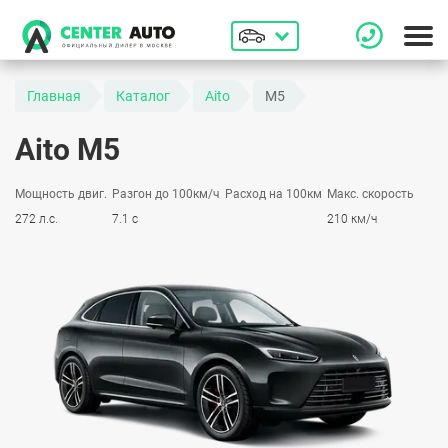
Главная
Каталог
Aito
M5
Aito M5
Мощность двиг.
Разгон до 100км/ч
Расход на 100км
Макс. скорость
272 л.с.
7.1 с
210 км/ч