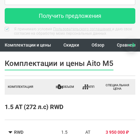
Получить предложения
Я принимаю условия
Пользовательского соглашения
и даю свое
согласие на обработку моих персональных данных
Комплектации и цены
Скидки
Обзор
Сравнение
Комплектации и цены Aito M5
СПЕЦИАЛЬНАЯ
КОМПЛЕКТАЦИЯ
ОБЪЕМ
КПП
ЦЕНА
1.5 AT (272 л.с) RWD
RWD
1.5
AT
3 950 000 ₽