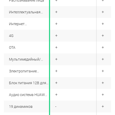
+
+
+
Распознавание лица
+
+
+
Интеллектуальная
система управления
HarmonyOS
-
+
+
Интернет
транспортных средств
+
+
+
4G
+
+
+
OTA
+
+
+
Мультимедийный/
зарядный интерфейс:
USB, Type-C (3 спереди,
+
+
+
Электропитание
2 сзади)
220В/230В
+
+
+
Блок питания 12В для
багажного отделения
+
+
+
Аудио система HUAWEI
SOUND
-
-
+
19 динамиков