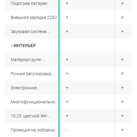
+
+
+
Подогрев батареи
+
+
+
Внешняя зарядка 220V
+
+
+
Звуковая система
предупреждения о
медленном движении
--ИНТЕРЬЕР
+
+
+
Материал руля -
натуральная кожа
+
+
+
Ручная регулировка
положения руля
+
+
+
Электронное
переключение передач
+
+
+
Многофункциональное
рулевое колесо
+
+
+
10.25' цветной ЖК-
дисплей бортового
компьютера
-
-
+
Проекция на лобовом
стекле