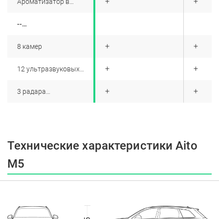
+
+
+
Ароматизатор в
автомобиле
--
ИНТЕЛЛЕКТУАЛЬНОЕ
ОБОРУДОВАНИЕ
+
+
+
8 камер
+
+
+
12 ультразвуковых
радаров
+
+
+
3 радара
миллиметрового
диапазона
Технические характеристики Aito
M5