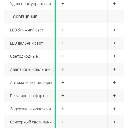
+
+
+
Удаленное управление
с мобильного
приложения
--ОСВЕЩЕНИЕ
+
+
+
LED ближний свет
+
+
+
LED дальний свет
+
+
+
Светодиодные
дневные ходовые огни
+
+
+
Адаптивный дальний и
ближний свет
+
+
+
Автоматические фары
+
+
+
Регулировка фар по
высоте
+
+
+
Задержка выключения
фар
+
+
+
Сенсорный светильник
для чтения