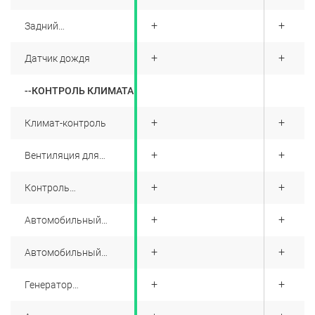
водителя и пассажира
запирании автомобиля
с подсветкой
+
+
+
Задний
стеклоочиститель
+
+
+
Датчик дождя
--КОНТРОЛЬ КЛИМАТА
+
+
+
Климат-контроль
+
+
+
Вентиляция для
заднего ряда сидений
+
+
+
Контроль
температурных зон
+
+
+
Автомобильный
очиститель воздуха
+
+
+
Автомобильный
фильтр PM2.5
+
+
+
Генератор
отрицательных ионов