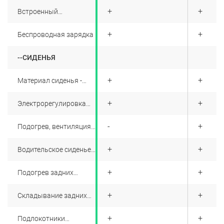
+
+
+
Встроенный
видеорегистратор
+
+
+
Беспроводная зарядка
--СИДЕНЬЯ
-
+
+
Материал сиденья -
искусственная кожа/
натуральная кожа
+
+
+
Электрорегулировка
водительского и
переднего
+
-
+
Подогрев, вентиляция
пассажирского
и массаж передних
сиденья: вперед/назад,
сидений
спинка, вверх и вниз (4
+
+
+
Водительское сиденье
направления),
с функцией памяти
поясница (4
направления)
+
+
+
Подогрев задних
сидений
+
+
+
Складывание задних
сидений
+
+
+
Подлокотники