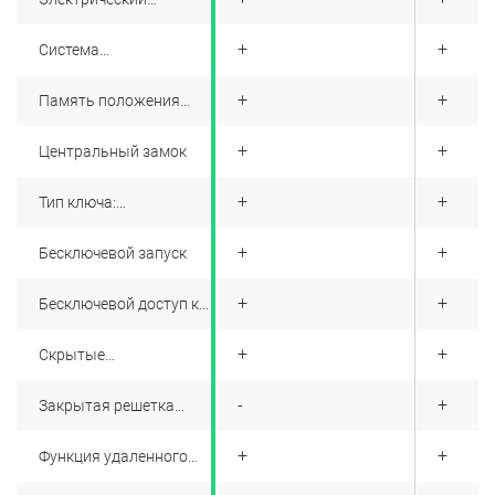
багажник
+
+
+
Система
бесконтактного
открытия крышки
+
+
+
Память положения
багажника ногой
багажника
+
+
+
Центральный замок
+
+
+
Тип ключа:
дистанционный ключ,
bluetooth ключ,
+
+
+
Бесключевой запуск
NFC/RFID ключ
+
+
+
Бесключевой доступ ко
всем дверям
+
+
+
Скрытые
электрические ручки
дверей
-
-
+
Закрытая решетка
воздухозаборника
+
+
+
Функция удаленного
запуска