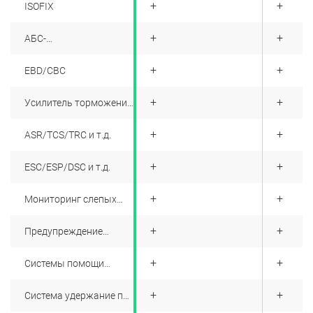
+
+
+
ISOFIX
+
+
+
АБС-
антиблокировочная
тормозная система
+
+
+
EBD/CBC
+
+
+
Усилитель торможения
(EBA/BAS/BA и т. д.)
+
+
+
ASR/TCS/TRC и т.д.
+
+
+
ESC/ESP/DSC и т.д.
+
+
+
Мониторинг слепых
зон
+
+
+
Предупреждение
выезда из полосы
движения
+
+
+
Системы помощи
удержания полосы
движения
+
+
+
Система удержание по
центру полосы