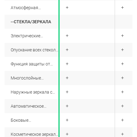
+
+
+
Атмосферная
подсветка салона 128
цветов
--СТЕКЛА/ЗЕРКАЛА
+
+
+
Электрические
стеклоподъемники всех
стекол
+
+
+
Опускание всех стекол
в одно нажатие
+
+
+
Функция защиты от
защемления окна
+
+
+
Многослойные
звуконепроницаемые
стекла
+
+
+
Наружные зеркала с
электрорегулировкой,
электрическим
+
+
+
Автоматическое
складыванием,
антибликовое
памятью, обогревом,
покрытие внутреннего
автоопусканием при
+
+
+
Боковые
зеркала заднего вида
движении задним
тонированные стекла
ходом,
автоматическим
+
+
+
Косметическое зеркало
складыванием при