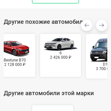
Другие похожие автомобили
6
2 426 000 ₽
Bestune B70
D11
2 128 000 ₽
3 700 0
Другие автомобили этой марки