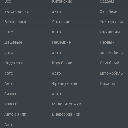
Все
Китайские
Седаны
автоновинки
авто
Хэтчбеки
Безопасные
Японские
Универсалы
авто
авто
Минивэны
Дешевые
Немецкие
Первый
авто
авто
автомобиль
Надежные
Корейские
Семейный
авто
авто
автомобиль
Авто
Французские
Пикапы
бизнес-
авто
класса
Малолитражки
Авто с акпп
Внедорожники
Авто