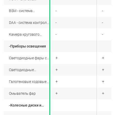
предупреждения о
навигация)
приближении сбоку
+
-
-
BSM - система
другого автомобиля
мониторинга мертвых
зон
+
-
-
DAA - система контроля
усталости водителя
+
-
-
Камера кругового
обзора 360
-Приборы освещения
+
+
+
Светодиодные фары с
автоматическим
корректором
+
+
+
Светодиодные
противотуманные
фары
+
+
+
Галогеновые ходовые
огни
+
+
+
Омыватель фар
-Колесные диски и
шины