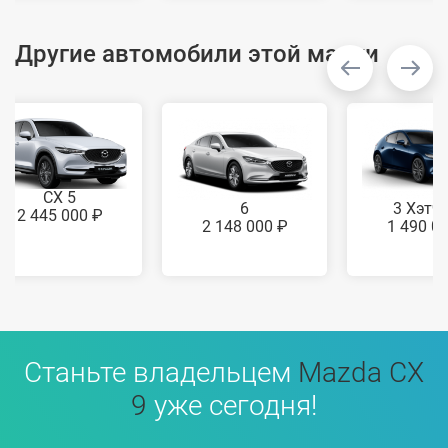
Другие автомобили этой марки
CX 5
6
3 Хэтч
2 445 000 ₽
2 148 000 ₽
1 490 0
Станьте владельцем
Mazda CX
9
уже сегодня!