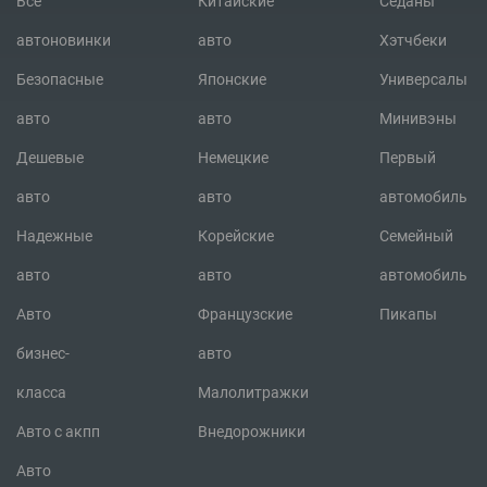
Все
Китайские
Седаны
автоновинки
авто
Хэтчбеки
Безопасные
Японские
Универсалы
авто
авто
Минивэны
Дешевые
Немецкие
Первый
авто
авто
автомобиль
Надежные
Корейские
Семейный
авто
авто
автомобиль
Авто
Французские
Пикапы
бизнес-
авто
класса
Малолитражки
Авто с акпп
Внедорожники
Авто