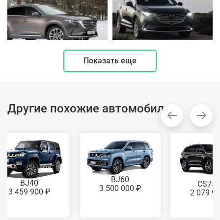
Показать еще
Другие похожие автомобили
BJ60
BJ40
CS75
3 500 000 ₽
3 459 900 ₽
2 079 9