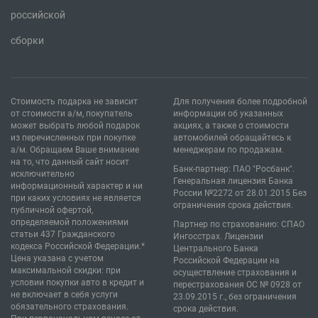
российской
сборки
Стоимость подарка не зависит
Для получения более подробной
от стоимости а/м, покупатель
информации об указанных
может выбрать любой подарок
акциях, а также о стоимости
из перечисленных при покупке
автомобилей обращайтесь к
а/м. Обращаем Ваше внимание
менеджерам по продажам.
на то, что данный сайт носит
Банк-партнер: ПАО "Росбанк".
исключительно
Генеральная лицензия Банка
информационный характер и ни
России №2272 от 28.01.2015 Без
при каких условиях не является
ограничения срока действия.
публичной офертой,
определяемой положениями
Партнер по страхованию: СПАО
статьи 437 Гражданского
Ингосстрах. Лицензии
кодекса Российской Федерации.*
Центрального Банка
Цена указана с учетом
Российской Федерации на
максимальной скидки: при
осуществление страхования и
условии покупки авто в кредит и
перестрахования ОС № 0928 от
не включает в себя услуги
23.09.2015 г., без ограничения
обязательного страхования.
срока действия.