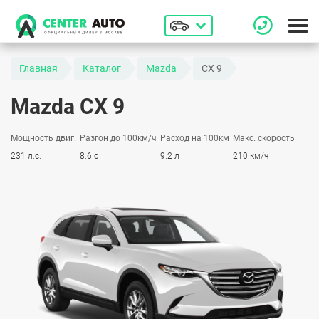
Главная
Каталог
Mazda
CX 9
Mazda CX 9
Мощность двиг.
Разгон до 100км/ч
Расход на 100км
Макс. скорость
231 л.с.
8.6 с
9.2 л
210 км/ч