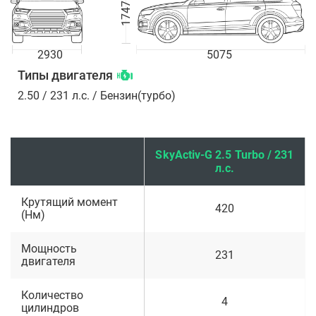
1747
2930
5075
Типы двигателя
2.50 / 231 л.с. / Бензин(турбо)
SkyActiv-G 2.5 Turbo / 231
л.с.
Крутящий момент
420
(Нм)
Мощность
231
двигателя
Количество
4
цилиндров