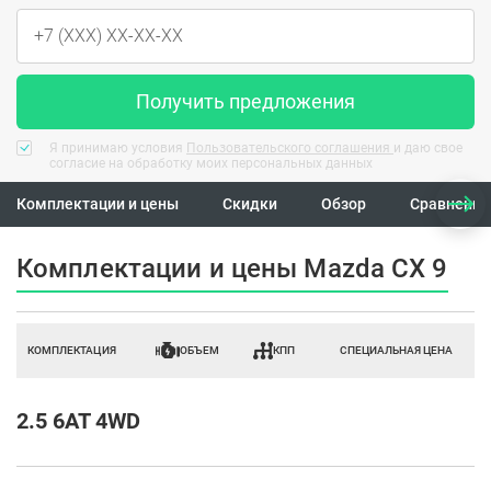
Получить предложения
Я принимаю условия
Пользовательского соглашения
и даю свое
согласие на обработку моих персональных данных
Комплектации и цены
Скидки
Обзор
Сравнение
Комплектации и цены Mazda CX 9
КОМПЛЕКТАЦИЯ
ОБЪЕМ
КПП
СПЕЦИАЛЬНАЯ ЦЕНА
2.5 6AT 4WD