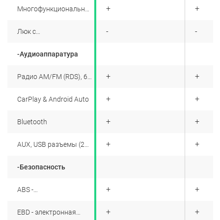
+
+
+
Многофункциональный
9” - дюймовый TFT-
дисплей с HMI-
+
-
-
Люк с
коммандером
электроприводом
-Аудиоаппаратура
+
+
+
Радио AM/FM (RDS), 6
динамиков
+
+
+
CarPlay & Android Auto
+
+
+
Bluetooth
+
+
+
AUX, USB разъемы (2
спереди)
-Безопасность
+
+
+
ABS -
антиблокировочная
тормозная система
+
+
+
EBD - электронная