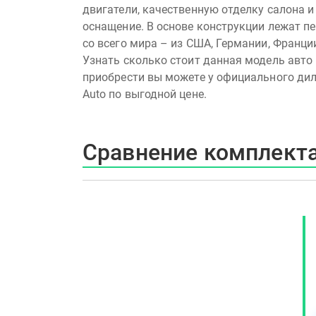
двигатели, качественную отделку салона и
оснащение. В основе конструкции лежат п
со всего мира – из США, Германии, Франции
Узнать сколько стоит данная модель авто 
приобрести вы можете у официального дил
Auto по выгодной цене.
Сравнение комплекта
Luxury LED
Luxury LED
o
YandexAuto
2.4 / 149 л.с. / AT
. / AT
2.4 / 149 л.с. / AT
от 2087990 ₽
 ₽
от 2107990 ₽