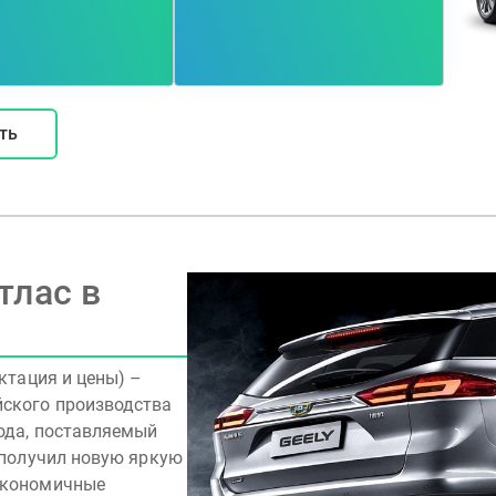
ть
тлас в
ктация и цены) –
йского производства
года, поставляемый
 получил новую яркую
экономичные