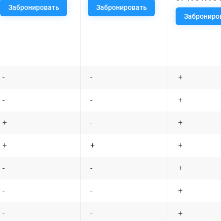
Забронировать
Забронировать
Заброниро
-
-
+
-
-
+
+
-
+
+
+
+
-
-
+
-
-
+
-
-
+