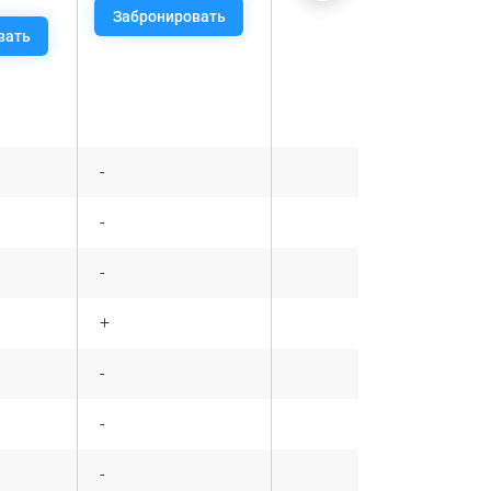
Забронировать
вать
Забронировать
-
+
-
+
-
+
+
+
-
+
-
+
-
+