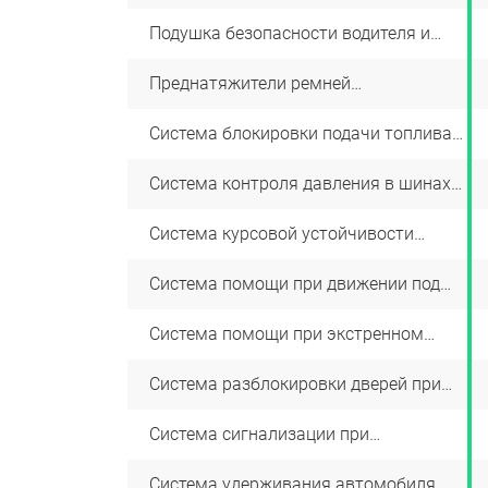
задних боковых дверей изнутри
(«Детский замок»)
+
Подушка безопасности водителя и
+
переднего пассажира
-
Преднатяжители ремней
+
безопастности
-
Система блокировки подачи топлива
+
при столкновении
-
Система контроля давления в шинах
+
(TPMS)
-
Система курсовой устойчивости
+
(Bosch 9.1 ESP)
-
Система помощи при движении под
+
уклон (HDC)
-
Система помощи при экстренном
+
торможении
-
Система разблокировки дверей при
+
столкновнии
+
Система сигнализации при
+
экстренном торможении (ESS)
+
Система удерживания автомобиля
+