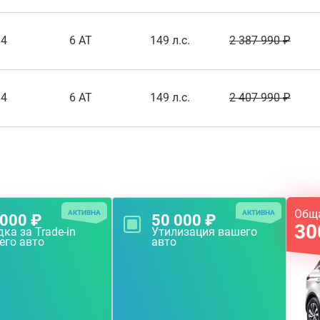
.4
6 AT
149 л.с.
2 387 990 ₽
.4
6 AT
149 л.с.
2 407 990 ₽
Общ
АКТИВНА
АКТИВНА
 000 ₽
50 000 ₽
30
ка за Trade-in
Утилизация вашего
его авто
авто