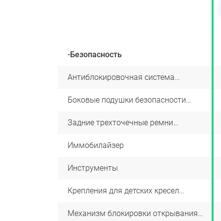
Забронировать
овать
Забронировать
-Безопасность
-
Антиблокировочная система
+
тормозов с функцией электронного
распределения тормозных усилий
-
Боковые подушки безопасности
+
водителя и переднего пассажира и
шторки безопасности
-
Задние трехточечные ремни
+
безопасности
+
Иммобилайзер
+
-
Инструменты
+
-
Крепления для детских кресел
+
стандарта ISOFIX на заднем сиденье
-
Механизм блокировки открывания
+