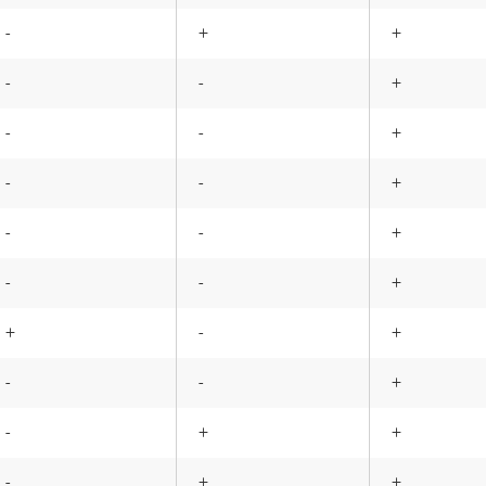
-
+
+
-
-
+
-
-
+
-
-
+
-
-
+
-
-
+
+
-
+
-
-
+
-
+
+
-
+
+