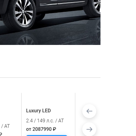
Luxury LED
Luxury LED
YandexAuto
2.4 / 149 л.с. / AT
. / AT
2.4 / 149 л.с. / AT
от 2087990 ₽
₽
от 2107990 ₽