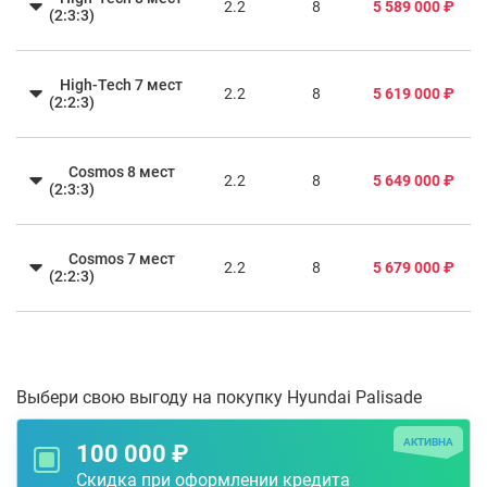
2.2
8
5 589 000 ₽
(2:3:3)
High-Tech 7 мест
2.2
8
5 619 000 ₽
(2:2:3)
Cosmos 8 мест
2.2
8
5 649 000 ₽
(2:3:3)
Cosmos 7 мест
2.2
8
5 679 000 ₽
(2:2:3)
Выбери свою выгоду на покупку Hyundai Palisade
АКТИВНА
100 000 ₽
Скидка при оформлении кредита