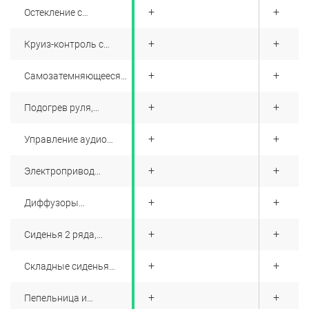
+
+
+
Остекление с
дополнительной
шумоизоляцией
+
+
+
Круиз-контроль с
(лобовое и передние
управлением на руле
боковые стекла)
+
+
+
Самозатемняющееся
внутрисалонное
зеркало
+
+
+
Подогрев руля,
передних сидений и
сидений 2-ого ряда
+
+
+
Управление аудио
системой на руле,
функция приглушенния
+
+
+
Электропривод
звука у задних
складывания
пассажиров
наружных зеркал
+
+
+
Диффузоры
вентиляции в потолке
+
+
+
Сиденья 2 ряда,
складывающиеся в
пропорции 60:40
+
+
+
Складные сиденья
третьего ряда
+
+
+
Пепельница и