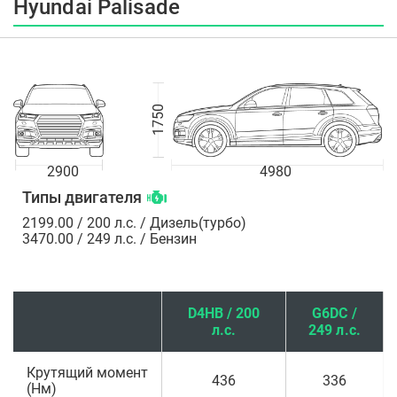
Hyundai Palisade
1750
2900
4980
Типы двигателя
2199.00 / 200 л.с. / Дизель(турбо)
3470.00 / 249 л.с. / Бензин
D4HB / 200
G6DC /
л.с.
249 л.с.
Крутящий момент
436
336
(Нм)