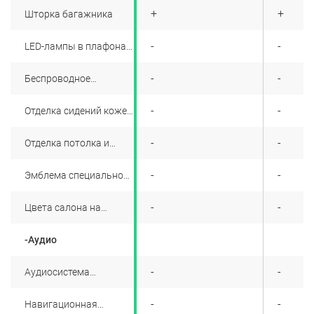
одним нажатием из
+
+
+
Шторка багажника
багажника
+
-
-
LED-лампы в плафонах
освещения салона
+
-
-
Беспроводное
зарядное устройство
(стандарт Qi)
+
-
-
Отделка сидений кожей
Nappa
+
-
-
Отделка потолка и
стоек замшей
+
-
-
Эмблема специальной
серии "Cosmos"
+
-
-
Цвета салона на
выбор:уникальный
темно-бордовый с
-Аудио
черным или светло-
серый
+
-
-
Аудиосистема
премиум-класса
Harman Kardon: 12
+
-
-
Навигационная
динамиков, включая