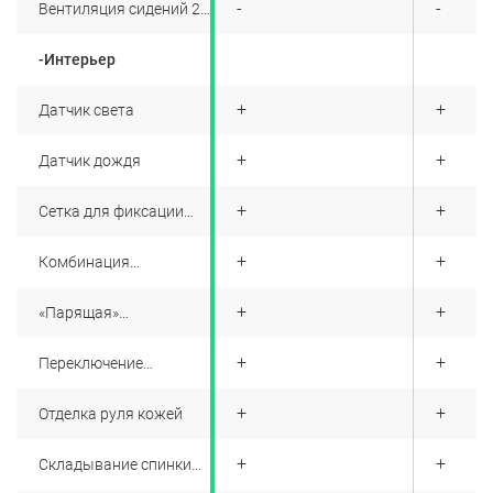
+
-
-
Вентиляция сидений 2-
ого ряда
-Интерьер
+
+
+
Датчик света
+
+
+
Датчик дождя
+
+
+
Сетка для фиксации
багажа
+
+
+
Комбинация
натуральной и
искусственной кожи в
+
+
+
«Парящая»
отделке интерьера
центральная консоль,
передний подлокотник
+
+
+
Переключение
с боксом
режимов АКПП
кнопками (Electronic
+
+
+
Отделка руля кожей
Shift Button) +
подрулевые лепестки
+
+
+
Складывание спинки
второго ряда сидений