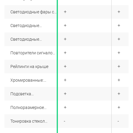
(ROA)
+
+
+
Светодиодные фары с
автокорректором
+
+
+
Светодиодные
дневные ходовые огни
+
+
+
Светодиодные
передние габаритные
огни
+
+
+
Повторители сигналов
поворота в корпусах
наружных зеркал
+
+
+
Рейлинги на крыше
+
+
+
Хромированные:
решетка радиатора,
молдинги, элементы на
+
+
+
Подсветка
бамперах, ручки дверей
околодверного
пространства
+
+
+
Полноразмерное
запасное колесо с
легкосплавным диском
+
-
-
Тонировка стекол
задней части салона