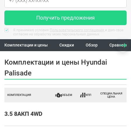
Получить предложения
Я принимаю условия
Пользовательского соглашения
и даю свое
согласие на обработку моих персональных данных
Комплектации и цены
Скидки
Обзор
Сравнение
Комплектации и цены Hyundai
Palisade
СПЕЦИАЛЬНАЯ
КОМПЛЕКТАЦИЯ
ОБЪЕМ
КПП
ЦЕНА
3.5 8АКП 4WD