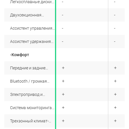
+
-
-
Легкосплавные диски
20'' с шинами
245/50R20(Bridgestone)
+
-
-
Двухсекционная
панорамная крыша с
люком
+
-
-
Ассистент управления
дальним светом (HBA)
+
-
-
Ассистент удержания
автомобиля в полосе
движения (LKA)
-Комфорт
+
+
+
Передние и задние
датчики парковки
+
+
+
Bluetooth / громкая
связь Hands Free
+
+
+
Электропривод и
подогрев наружных
зеркал
+
+
+
Система мониторинга
давления в шинах
+
+
+
Трехзонный климат-
контроль