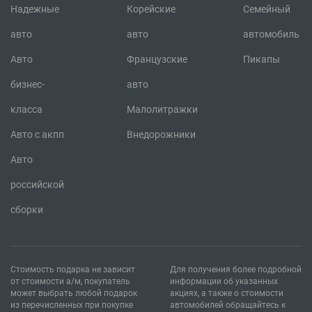
Надежные
Корейские
Семейный
авто
авто
автомобиль
Авто
Французские
Пикапы
бизнес-
авто
класса
Малолитражки
Авто с акпп
Внедорожники
Авто
российской
сборки
Стоимость подарка не зависит
Для получения более подробной
от стоимости а/м, покупатель
информации об указанных
может выбрать любой подарок
акциях, а также о стоимости
из перечисленных при покупке
автомобилей обращайтесь к