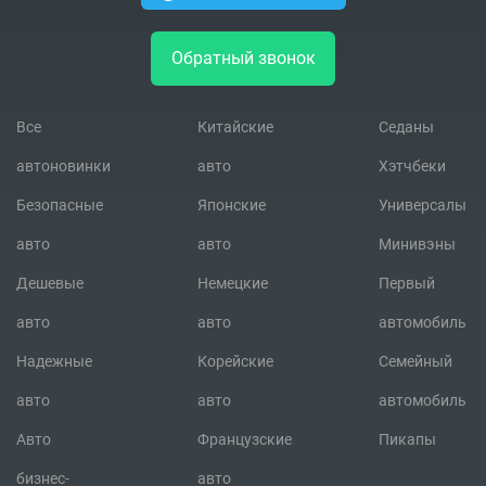
Обратный звонок
Все
Китайские
Седаны
автоновинки
авто
Хэтчбеки
Безопасные
Японские
Универсалы
авто
авто
Минивэны
Дешевые
Немецкие
Первый
авто
авто
автомобиль
Надежные
Корейские
Семейный
авто
авто
автомобиль
Авто
Французские
Пикапы
бизнес-
авто