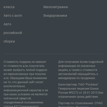
класса
Малолитражки
Авто с акпп
Внедорожники
Авто
российской
сборки
Стоимость подарка не зависит
Для получения более подробной
от стоимости а/м, покупатель
информации об указанных
может выбрать любой подарок
акциях, а также о стоимости
из перечисленных при покупке
автомобилей обращайтесь к
а/м. Обращаем Ваше внимание
менеджерам по продажам.
на то, что данный сайт носит
Банк-партнер: ПАО "Росбанк".
исключительно
Генеральная лицензия Банка
информационный характер и ни
России №2272 от 28.01.2015 Без
при каких условиях не является
ограничения срока действия.
публичной офертой,
определяемой положениями
Партнер по страхованию: СПАО
статьи 437 Гражданского