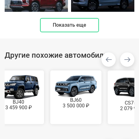
Показать еще
Другие похожие автомобили
BJ60
BJ40
CS75
3 500 000 ₽
3 459 900 ₽
2 079 9