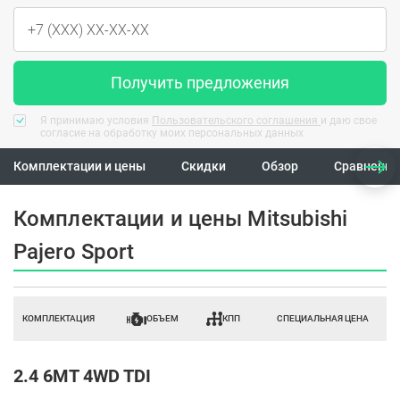
Получить предложения
Я принимаю условия
Пользовательского соглашения
и даю свое
согласие на обработку моих персональных данных
Комплектации и цены
Скидки
Обзор
Сравнение
Комплектации и цены Mitsubishi
Pajero Sport
КОМПЛЕКТАЦИЯ
ОБЪЕМ
КПП
СПЕЦИАЛЬНАЯ ЦЕНА
2.4 6MT 4WD TDI