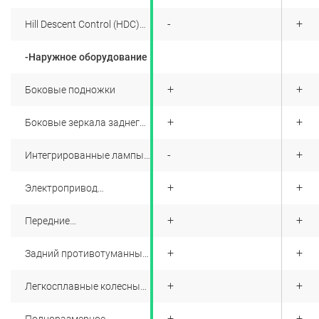
+
-
+
Hill Descent Control (HDC)
Система помощи при
спуске
-Наружное оборудование
+
+
+
Боковые подножки
+
+
+
Боковые зеркала заднего
вида с электроприводом и
обогревом
+
-
+
Интегрированные лампы
сигнала поворотов в
зеркала заднего вида
+
+
+
Электропривод
складывания боковых
зеркал заднего вида
+
+
+
Передние
противотуманные фары
+
+
+
Задний противотуманный
фонарь
+
+
+
Легкосплавные колесные
диски 18"
+
+
+
Полноразмерное