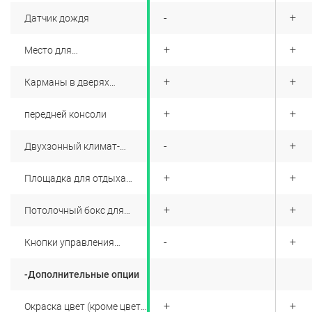
+
-
+
Датчик дождя
+
+
+
Место для
подстаканников в заднем
подлокотнике
+
+
+
Карманы в дверях
водителя и переднего
пассажира, два
+
+
+
передней консоли
подстаканника на
+
-
+
Двухзонный климат-
контроль
+
+
+
Площадка для отдыха
левой ноги водителя
+
+
+
Потолочный бокс для
хранения очков
+
-
+
Кнопки управления
вентиляцией зоны салона
для задних пассажиров
-Дополнительные опции
+
+
+
Окраска цвет (кроме цвета