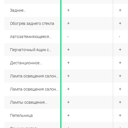
электростеклоподъемники
дверей
+
+
+
Задние
электростеклоподъемники
дверей
+
+
+
Обогрев заднего стекла
+
-
-
Автозатемняющееся
зеркало заднего вида
+
+
+
Перчаточный ящик с
освещением
+
+
+
Дистанционное
управление лючком
топливного бака
+
+
+
Лампа освещения салона
для водителя и переднего
пассажира.
+
+
+
Лампа освещения салона
для задних пассажиров
+
+
+
Лампы освещения
пространства для ног (с
обеих сторон)
+
+
+
Пепельница