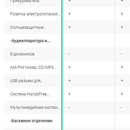
+
+
+
Прикуриватель
+
+
+
Розетка электропитания
12B
+
+
+
Солнцезащитные
козырьки водителя и
переднего пассажира с
-Аудиаппаратура и
зеркалами
развлекательные
системы
+
-
-
8 динамиков
+
+
+
AM/FM тюнер, CD/MP3
плейер
+
+
+
USB разъем для
подключения внешних
устройств
+
+
+
Система HandsFree
Bluetooth с кнопками
управления на руле
+
-
-
Мультимедийная система
Mitsubishi Connect c
интеграцией смартфона
-Багажное отделение