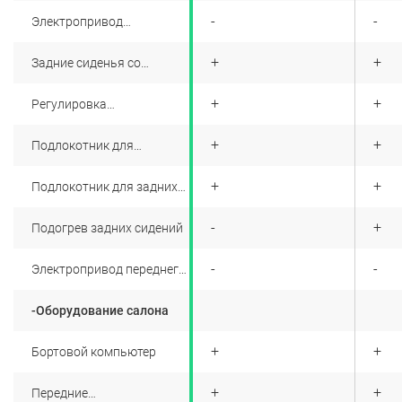
+
-
-
Электропривод
водительского сидения
+
+
+
Задние сиденья со
складываемыми в
отношении 60:40
+
+
+
Регулировка
водительского сиденья по
высоте
+
+
+
Подлокотник для
водителя и переднего
пассажира
+
+
+
Подлокотник для задних
пассажиров
+
-
+
Подогрев задних сидений
+
-
-
Электропривод переднего
пассажирского сидения
-Оборудование салона
+
+
+
Бортовой компьютер
+
+
+
Передние