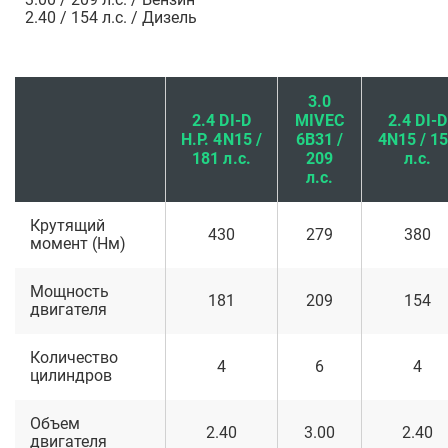
2.40 / 154 л.с. / Дизель
3.0
2.4 DI-D
MIVEC
2.4 DI-D
H.P. 4N15 /
6B31 /
4N15 / 1
181 л.с.
209
л.с.
л.с.
Крутящий
430
279
380
момент (Нм)
Мощность
181
209
154
двигателя
Количество
4
6
4
цилиндров
Объем
2.40
3.00
2.40
двигателя