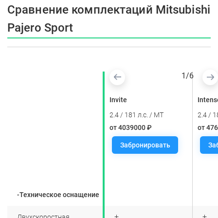
Сравнение комплектаций Mitsubishi
Pajero Sport
1
/
6
Ultimate
Invite
Intens
3.0 / 209 л.с. / AT
2.4 / 181 л.с. / MT
2.4 / 1
от 5759000 ₽
от 4039000 ₽
от 47
Забронировать
Забронировать
За
-Техническое оснащение
+
+
+
Двухскоростная