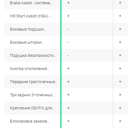
+
+
+
Brake Assist - система
помощи при экстренном
торможении
+
+
+
Hill Start Assist (HSA) -
Система помощи при
подъеме
+
-
+
Боковые подушки
безопасности водителя и
переднего пассажира
+
-
+
Боковые шторки
безопасности для первого
и второго ряда сидений
+
-
+
Подушка безопасности
для коленей водителя
+
+
+
Кнопка отключения
передней пассажирской
подушки безопасности
+
+
+
Передние трехточечные
ремни безопасности с
преднатяжителями,
+
+
+
Три задних 3-точечных
ограничителями усилия и
ремня безопасности с
регулировкой по высоте
инерционными катушками
+
+
+
Kрепления ISO-FIX для
детских сидений
+
+
+
Блокировка замков
задних дверей от