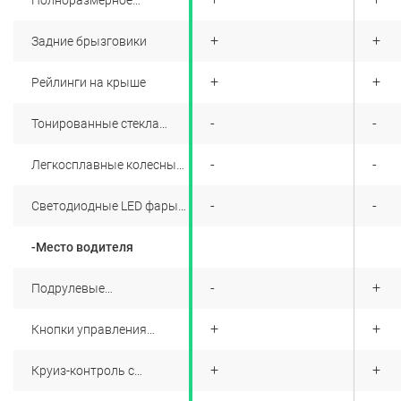
легкосплавное запасное
колесо
+
+
+
Задние брызговики
+
+
+
Рейлинги на крыше
+
-
-
Тонированные стекла
(заднее и задние боковые)
+
-
-
Легкосплавные колесные
диски 18" с двухцветной
окраской
+
-
-
Светодиодные LED фары
со встроенными LED
дневными ходовыми
-Место водителя
огнями
+
-
+
Подрулевые
переключатели коробки
передач
+
+
+
Кнопки управления
аудиосистемой на
рулевом колесе
+
+
+
Круиз-контроль с
кнопками управления на
рулевом колесе