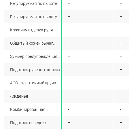
+
+
+
Регулируемая по высоте
рулевая колонка
+
+
+
Регулируемая по вылету
рулевая колонка
+
+
+
Кожаная отделка руля
+
+
+
Обшитый кожей рычаг
переключения передач
+
+
+
Зуммер предупреждения
об оставленном
включенном освещении
+
-
+
Подогрев рулевого колеса
+
-
-
ACC - адаптивный круиз
контроль
-Сиденья
+
-
-
Комбинированная
отделка салона
натуральной и
+
+
+
Подогрев передних
синтетической кожей
сидений