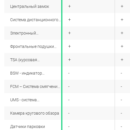
открывания изнутри
+
+
+
Центральный замок
("детский замок")
+
+
+
Cистема дистанционного
управления замками
дверей с двумя
+
+
+
Электронный
передатчиками
иммобилайзер
+
+
+
Фронтальные подушки
безопасности для
водителя и переднего
+
+
+
TSA (курсовая
пассажира
стабилизация прицепа)
+
-
-
BSW - индикатор
мониторинга "слепых" зон
в боковых зеркалах
+
-
-
FCM – Система смягчения
последствий лобового
столкновения
+
-
-
UMS - система
предотвращения
столкновений при
+
-
-
Камера кругового обзора
парковке
+
-
-
Датчики парковки