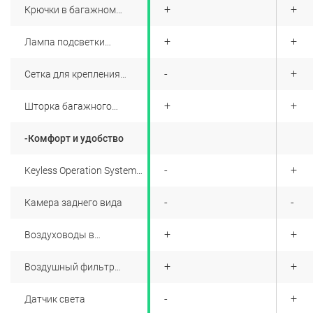
+
+
+
Крючки в багажном
отделении
+
+
+
Лампа подсветки
багажника
+
-
+
Сетка для крепления
багажа
+
+
+
Шторка багажного
отделения
-Комфорт и удобство
+
-
+
Keyless Operation System
(KOS) - cистема
дистанционного доступа в
+
-
-
Камера заднего вида
автомобиль и запуска
двигателя кнопкой без
ключа
+
+
+
Воздуховоды в
центральной консоли для
задних пассажиров
+
+
+
Воздушный фильтр
салона
+
-
+
Датчик света