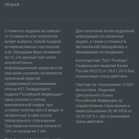
сборки
Стоимость подарка не зависит
Для получения более подробной
от стоимости а/м, покупатель
информации об указанных
может выбрать любой подарок
акциях, а также о стоимости
из перечисленных при покупке
автомобилей обращайтесь к
а/м. Обращаем Ваше внимание
менеджерам по продажам.
на то, что данный сайт носит
Банк-партнер: ПАО "Росбанк".
исключительно
Генеральная лицензия Банка
информационный характер и ни
России №2272 от 28.01.2015 Без
при каких условиях не является
ограничения срока действия.
публичной офертой,
определяемой положениями
Партнер по страхованию: СПАО
статьи 437 Гражданского
Ингосстрах. Лицензии
кодекса Российской Федерации.*
Центрального Банка
Цена указана с учетом
Российской Федерации на
максимальной скидки: при
осуществление страхования и
условии покупки авто в кредит и
перестрахования ОС № 0928 от
не включает в себя услуги
23.09.2015 г., без ограничения
обязательного страхования.
срока действия.
При первоначальном взносе от
10% со сроком на 7 лет.