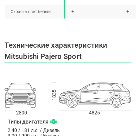
белый перламутр) - 26000
рублей
+
+
+
Окраска цвет белый
перламутр W54 - 30000
рублей
Технические характеристики
Mitsubishi Pajero Sport
1835
2800
4825
Типы двигателя
2.40 / 181 л.с. / Дизель
3.00 / 209 л.с. / Бензин