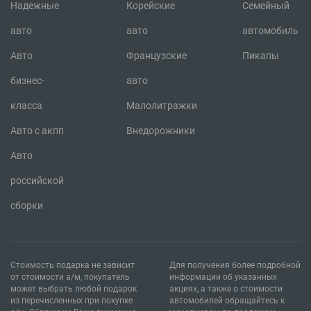
Надежные
Корейские
Семейный
впечатляющие показатели динамики обойдутся
авто
авто
автомобиль
покупателю в сумму около 800 тыс. руб.
Авто
Французские
Пикапы
бизнес-
авто
Kia – еще один бесспорный фаворит на российском и
класса
Малолитражки
мировом рынке. Качество этой корейской марки авто
не раз находило подтверждение и было награждено в
Авто с акпп
Внедорожники
мировых рейтингах.
Авто
российской
Kia Rio – первый автомобиль, разработанный
сборки
компанией полностью самостоятельно. Опыт
оказался успешным, и сегодня модель остается
одной из самых продаваемых на российском рынке.
Стоимость подарка не зависит
Для получения более подробной
Представлен как переднеприводной кросс-хэтчбек
от стоимости а/м, покупатель
информации об указанных
Kia Rio X-Line и как компактный седан или хэтчбек.
может выбрать любой подарок
акциях, а также о стоимости
из перечисленных при покупке
автомобилей обращайтесь к