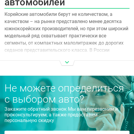
автомобилей
Корейские автомобили берут не количеством, а
качеством – на рынке представлено менее десятка
южнокорейских производителей, но при этом широкий
модельный ряд охватывает практически все
сегменты, от компактных малолитражек до дорогих
седанов представительского класса. В России
наибольшим спросом пользуются корейские машины
Hyundai и KIA. А модели Hyundai Solaris и KIA Rio уже
неоднократно входили в топ-3 лидеров по продажам
на российском рынке. Неудивительно, ведь корейские
Не можете определиться
авто не только признаны по-настоящему надёжными и
безопасными, они ещё и адаптированы к российским
с выбором авто?
условиям эксплуатации.
Закажите обратный звонок Мы вам перезвоним и
Если вы хотите купить корейский автомобиль по
проконсультируем, а также предоставим
персональную скидку
доступной цене, обращайтесь к официальному дилеру
Center Auto. У нас представлены как новые, так и