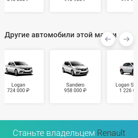
Другие автомобили этой марки
Logan
Sandero
Logan St
724 000 ₽
958 000 ₽
1 226 0
Станьте владельцем
Renault