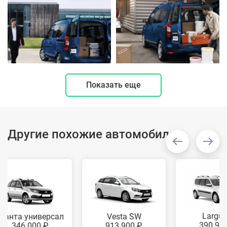
Показать еще
Другие похожие автомобили
Largus
Гранта универсал
Vesta SW
390 90
346 000 ₽
913 900 ₽