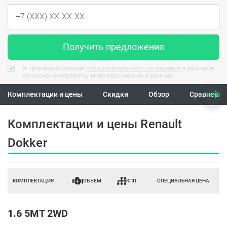
Получить предложения
Я принимаю условия
Пользовательского соглашения
и даю свое
согласие на обработку моих персональных данных
Комплектации и цены
Скидки
Обзор
Сравнение
Комплектации и цены Renault
Dokker
КОМПЛЕКТАЦИЯ
ОБЪЕМ
КПП
СПЕЦИАЛЬНАЯ ЦЕНА
1.6 5MT 2WD