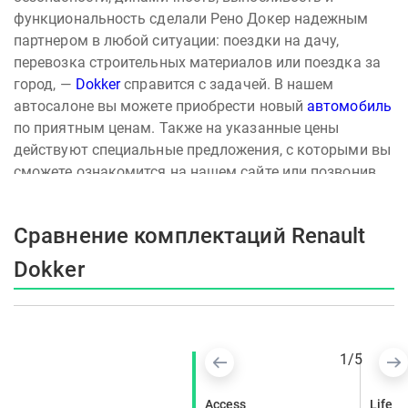
функциональность сделали Рено Докер надежным
партнером в любой ситуации: поездки на дачу,
перевозка строительных материалов или поездка за
город, —
Dokker
справится с задачей. В нашем
автосалоне вы можете приобрести новый
автомобиль
по приятным ценам. Также на указанные цены
действуют специальные предложения, с которыми вы
сможете ознакомится на нашем сайте или позвонив
менеджеру.
Для компактвэна доступны дизельный и бензиновый
Сравнение комплектаций Renault
двигатели. Благодаря адаптации к российским
климатическим условиям Renault
Dokker
, они без
Dokker
проблем запускаются в сильные морозы, а
технические жидкости приспособлены для
эксплуатации при минусовых температурах.
Энергоемкая и комфортная поможет справиться с
1
/
5
любыми сложностями на дороге, а стальная защита
двигателя, топливопроводов и высокий клиренс
Drive
Access
Life