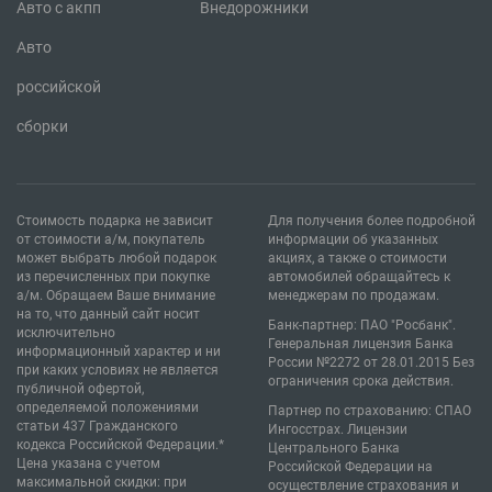
Авто с акпп
Внедорожники
Авто
российской
сборки
Стоимость подарка не зависит
Для получения более подробной
от стоимости а/м, покупатель
информации об указанных
может выбрать любой подарок
акциях, а также о стоимости
из перечисленных при покупке
автомобилей обращайтесь к
а/м. Обращаем Ваше внимание
менеджерам по продажам.
на то, что данный сайт носит
Банк-партнер: ПАО "Росбанк".
исключительно
Генеральная лицензия Банка
информационный характер и ни
России №2272 от 28.01.2015 Без
при каких условиях не является
ограничения срока действия.
публичной офертой,
определяемой положениями
Партнер по страхованию: СПАО
статьи 437 Гражданского
Ингосстрах. Лицензии
кодекса Российской Федерации.*
Центрального Банка
Цена указана с учетом
Российской Федерации на
максимальной скидки: при
осуществление страхования и