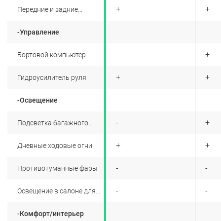
+
+
+
Передние и задние
брызговики
-Управление
+
-
+
Бортовой компьютер
+
+
+
Гидроусилитель руля
-Освещение
+
-
+
Подсветка багажного
отделения
+
+
+
Дневные ходовые огни
+
-
-
Противотуманные фары
+
-
-
Освещение в салоне для
пассажиров заднего ряда
-Комфорт/интерьер