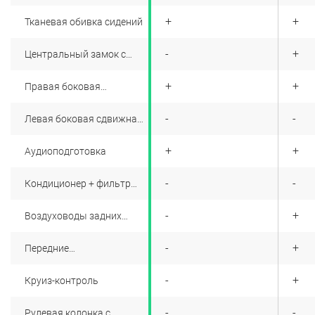
+
+
+
Тканевая обивка сидений
+
-
+
Центральный замок с
дистанционным
управлением
+
+
+
Правая боковая
сдвижная дверь с
остеклением
+
-
-
Левая боковая сдвижная
дверь с остеклением
+
+
+
Аудиоподготовка
+
-
-
Кондиционер + фильтр
салона
+
-
+
Воздуховоды задних
сидений
+
-
+
Передние
электростеклоподъемники
+
-
+
Круиз-контроль
+
-
-
Рулевая колонка с