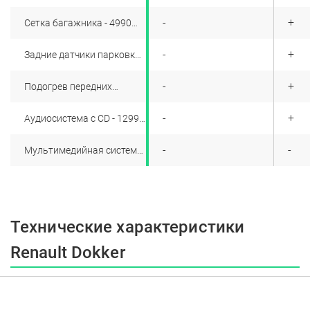
рублей
+
-
+
Сетка багажника - 4990
рублей
+
-
+
Задние датчики парковки -
6990 рублей
+
-
+
Подогрев передних
сидений - 6990 рублей
+
-
+
Аудиосистема с СD - 12990
рублей
+
-
-
Мультимедийная система
MediaNav 3.0 с навигацией
- 29990 рублей
Технические характеристики
Renault Dokker