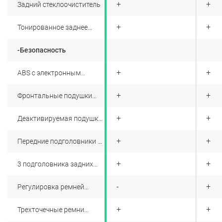
+
+
+
Задний стеклоочиститель
+
+
+
Тонированное заднее
стекло
-Безопасность
+
+
+
ABS с электронным
распределением
тормозных усилий и
+
+
+
Фронтальные подушки
режимом экстренного
безопасности водителя и
торможения AFU
переднего пассажира
+
+
+
Деактивируемая подушка
безопасности переднего
пассажира
+
+
+
Передние подголовники с
регулировкой по высоте
+
+
+
3 подголовника задних
сидений с регулировкой
по высоте
+
-
+
Регулировка ремней
безопасности на передних
сиденьях по высоте
+
+
+
Трехточечные ремни
безопасности на задних