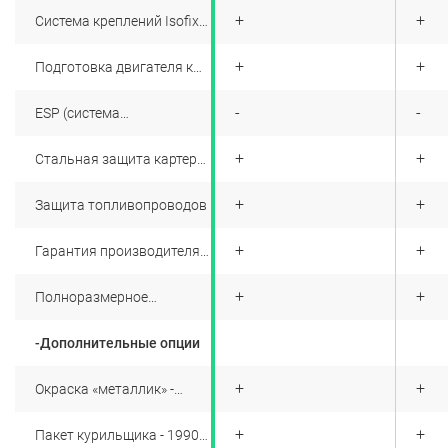
сиденьях
+
+
+
Система креплений Isofix
на задних сиденьях
+
+
+
Подготовка двигателя к
запуску в холодном
климате
+
-
-
ESP (система
стабилизации курсовой
устойчивости) + HSА
+
+
+
Стальная защита картера
(система помощи при
двигателя
трогании на подъеме)
+
+
+
Защита топливопроводов
+
+
+
Гарантия производителя 3
года или 100 000 км
пробега (в зависимости от
+
+
+
Полноразмерное
того, что наступит
запасное колесо
раньше)
-Дополнительные опции
+
+
+
Окраска «металлик» -
12990 рублей
+
+
+
Пакет курильщика - 1990