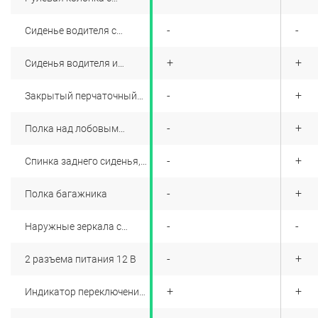
регулировкой по высоте
+
-
-
Сиденье водителя с
регулировкой по высоте
+
+
+
Сиденья водителя и
переднего пассажира,
регулируемые в 2
+
-
+
Закрытый перчаточный
направлениях
ящик
+
-
+
Полка над лобовым
стеклом
+
-
+
Спинка заднего сиденья,
складывающаяся в
соотношении 1/3–2/3
+
-
+
Полка багажника
+
-
-
Наружные зеркала с
электроприводом и
электрообогревом
+
-
+
2 разъема питания 12 В
+
+
+
Индикатор переключения
передач