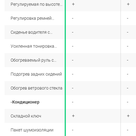
+
+
+
Регулируемая по высоте
рулевая колонка
+
-
-
Регулировка ремней
безопасности передних
сидений по высоте
+
-
-
Сиденье водителя с
регулировкой по высоте
+
-
-
Усиленная тонировка
задних стекол
+
-
-
Обогреваемый руль с
кожаной отделкой
+
-
-
Подогрев задних сидений
+
-
-
Обогрев ветрового стекла
-
-
-Кондиционер
+
+
+
Складной ключ
+
-
-
Пакет шумоизоляции