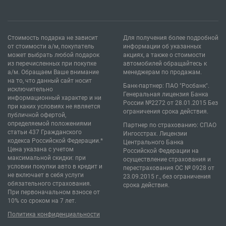
Стоимость подарка не зависит
Для получения более подробной
от стоимости а/м, покупатель
информации об указанных
может выбрать любой подарок
акциях, а также о стоимости
из перечисленных при покупке
автомобилей обращайтесь к
а/м. Обращаем Ваше внимание
менеджерам по продажам.
на то, что данный сайт носит
Банк-партнер: ПАО "Росбанк".
исключительно
Генеральная лицензия Банка
информационный характер и ни
России №2272 от 28.01.2015 Без
при каких условиях не является
ограничения срока действия.
публичной офертой,
определяемой положениями
Партнер по страхованию: СПАО
статьи 437 Гражданского
Ингосстрах. Лицензии
кодекса Российской Федерации.*
Центрального Банка
Цена указана с учетом
Российской Федерации на
максимальной скидки: при
осуществление страхования и
условии покупки авто в кредит и
перестрахования ОС № 0928 от
не включает в себя услуги
23.09.2015 г., без ограничения
обязательного страхования.
срока действия.
При первоначальном взносе от
10% со сроком на 7 лет.
Политика конфиденциальности