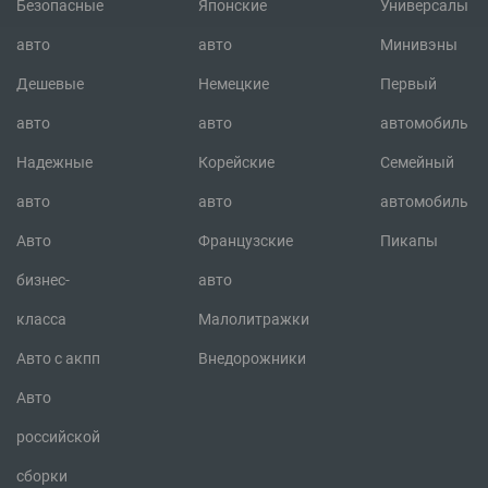
Безопасные
Японские
Универсалы
авто
авто
Минивэны
Дешевые
Немецкие
Первый
авто
авто
автомобиль
Надежные
Корейские
Семейный
авто
авто
автомобиль
Авто
Французские
Пикапы
бизнес-
авто
класса
Малолитражки
Авто с акпп
Внедорожники
Авто
российской
сборки