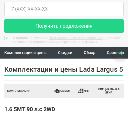
Получить предложения
Я принимаю условия
Пользовательского соглашения
и даю свое
согласие на обработку моих персональных данных
Комплектации и цены
Скидки
Обзор
Сравнение
Комплектации и цены Lada Largus 5
СПЕЦИАЛЬНАЯ
КОМПЛЕКТАЦИЯ
ОБЪЕМ
КПП
ЦЕНА
1.6 5MT 90 л.с 2WD