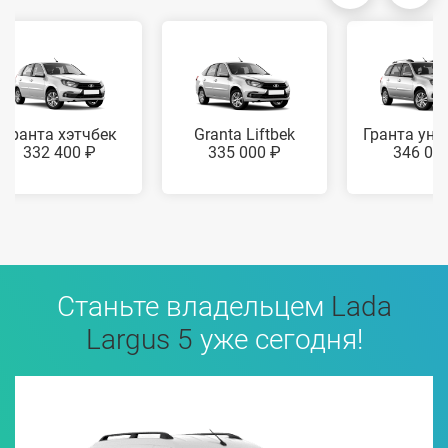
Гранта хэтчбек
Granta Liftbek
Гранта уни
332 400 ₽
335 000 ₽
346 00
Станьте владельцем
Lada
Largus 5
уже сегодня!