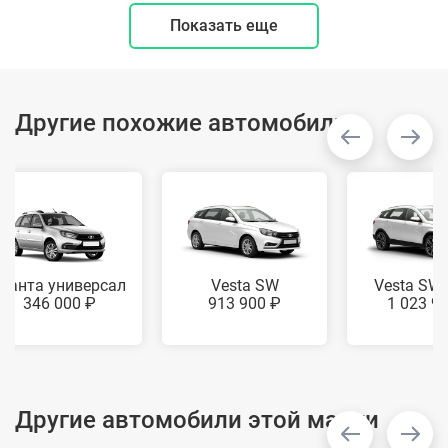
Показать еще
Другие похожие автомобили
Гранта универсал
Vesta SW
Vesta SW 
346 000 ₽
913 900 ₽
1 023 9
Другие автомобили этой марки