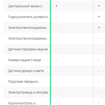
+
+
+
Центральный замок с
дистанционным
управлением
+
-
+
Гидроусилитель рулевого
управления
+
-
+
Электростеклоподъемники
передних дверей
+
-
-
Электростеклоподъемники
задних дверей
+
-
-
Датчики парковки задние
+
-
-
Камера заднего вида
+
-
-
Датчики дождя и света
+
-
-
Подогрев передних
сидений 3-х уровневый
+
-
-
Электропривод и обогрев
наружных зеркал
+
-
-
Круиз-контроль и