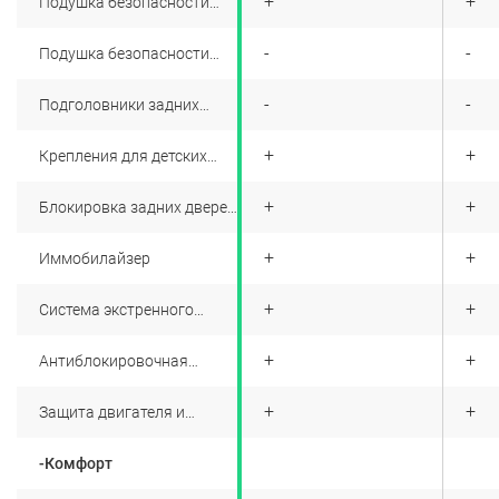
+
+
+
Подушка безопасности
водителя
+
-
-
Подушка безопасности
переднего пассажира
+
-
-
Подголовники задних
сидений 3 шт.
+
+
+
Крепления для детских
сидений ISOFIX
+
+
+
Блокировка задних дверей
от открывания детьми
+
+
+
Иммобилайзер
+
+
+
Система экстренного
оповещения ЭРА-ГЛОНАСС
+
+
+
Антиблокировочная
система с электронным
распределением
+
+
+
Защита двигателя и
тормозных сил (ABS, EBD)
подкапотного
пространства
-Комфорт