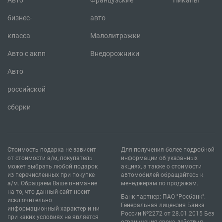
Авто
Французские
Пикапы
бизнес-
авто
класса
Малолитражки
Авто с акпп
Внедорожники
Авто
российской
сборки
Стоимость подарка не зависит
Для получения более подробной
от стоимости а/м, покупатель
информации об указанных
может выбрать любой подарок
акциях, а также о стоимости
из перечисленных при покупке
автомобилей обращайтесь к
а/м. Обращаем Ваше внимание
менеджерам по продажам.
на то, что данный сайт носит
Банк-партнер: ПАО "Росбанк".
исключительно
Генеральная лицензия Банка
информационный характер и ни
России №2272 от 28.01.2015 Без
при каких условиях не является