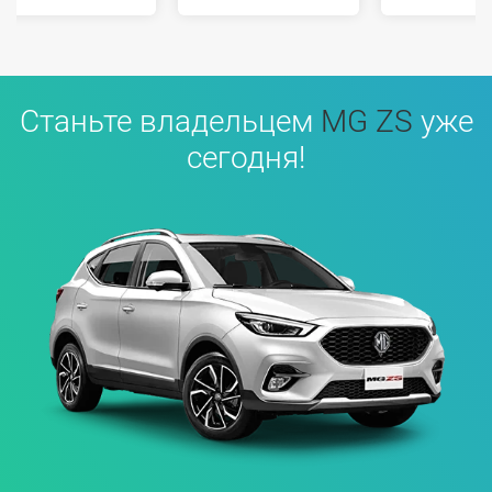
Станьте владельцем
MG ZS
уже
сегодня!