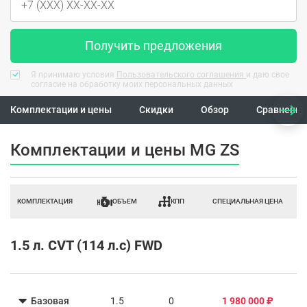
Получить предложения
Я принимаю условия
Пользовательского соглашения
и даю свое
согласие на обработку моих персональных данных
Комплектации и цены
Скидки
Обзор
Сравнение
Комплектации и цены MG ZS
КОМПЛЕКТАЦИЯ
ОБЪЕМ
КПП
СПЕЦИАЛЬНАЯ ЦЕНА
1.5 л. CVT (114 л.с) FWD
Базовая
1.5
0
1 980 000 ₽