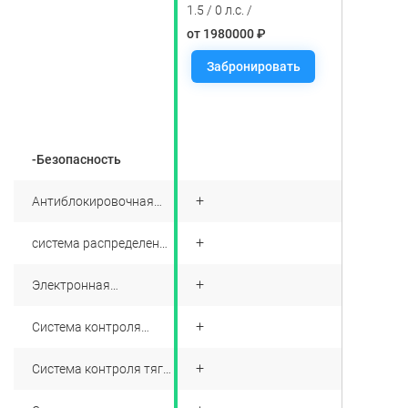
1.5 / 0 л.с. /
от 1980000 ₽
Забронировать
-Безопасность
+
Антиблокировочная
система при
экстренном
+
система распределения
торможении
тормозного усилия
(EBD)
+
Электронная
тормозная система
+
Система контроля
устойчивости
+
Система контроля тяги
и контрольное
скольжение