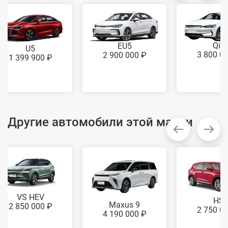
Qin
EU5
U5
3 800 0
2 900 000 ₽
1 399 900 ₽
Другие автомобили этой марки
VS HEV
HS
Maxus 9
2 850 000 ₽
2 750 0
4 190 000 ₽