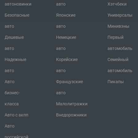
автоновинки
авто
Хэтчбеки
Безопасные
Японские
Универсалы
авто
авто
Минивэны
Дешевые
Немецкие
Первый
авто
авто
автомобиль
Надежные
Корейские
Семейный
авто
авто
автомобиль
Авто
Французские
Пикапы
бизнес-
авто
класса
Малолитражки
Авто с акпп
Внедорожники
Авто
российской