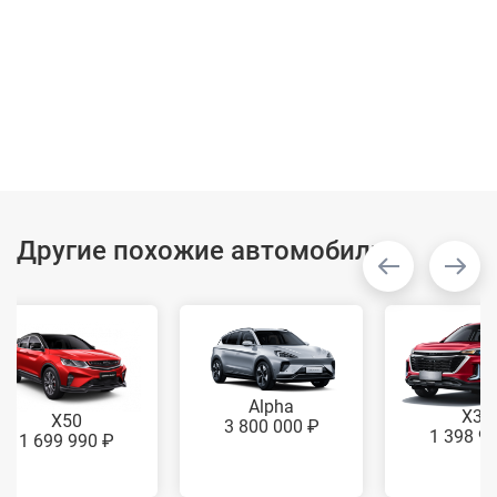
Другие похожие автомобили
Alpha
X35
X50
3 800 000 ₽
1 398 9
1 699 990 ₽