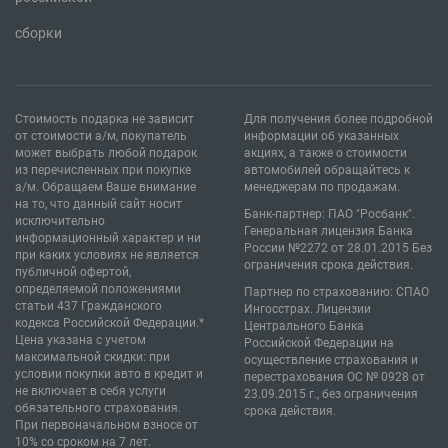
сборки
Стоимость подарка не зависит
Для получения более подробной
от стоимости а/м, покупатель
информации об указанных
может выбрать любой подарок
акциях, а также о стоимости
из перечисленных при покупке
автомобилей обращайтесь к
а/м. Обращаем Ваше внимание
менеджерам по продажам.
на то, что данный сайт носит
Банк-партнер: ПАО "Росбанк".
исключительно
Генеральная лицензия Банка
информационный характер и ни
России №2272 от 28.01.2015 Без
при каких условиях не является
ограничения срока действия.
публичной офертой,
определяемой положениями
Партнер по страхованию: СПАО
статьи 437 Гражданского
Ингосстрах. Лицензии
кодекса Российской Федерации.*
Центрального Банка
Цена указана с учетом
Российской Федерации на
максимальной скидки: при
осуществление страхования и
условии покупки авто в кредит и
перестрахования ОС № 0928 от
не включает в себя услуги
23.09.2015 г., без ограничения
обязательного страхования.
срока действия.
При первоначальном взносе от
10% со сроком на 7 лет.