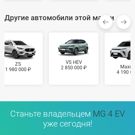
Другие автомобили этой марки
VS HEV
ZS
Maxus
2 850 000 ₽
1 980 000 ₽
4 190 0
Станьте владельцем
MG 4 EV
уже сегодня!