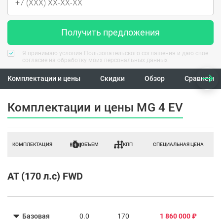
Получить предложения
Я принимаю условия
Пользовательского соглашения
и даю свое
согласие на обработку моих персональных данных
Комплектации и цены
Скидки
Обзор
Сравнение
Комплектации и цены MG 4 EV
КОМПЛЕКТАЦИЯ
ОБЪЕМ
КПП
СПЕЦИАЛЬНАЯ ЦЕНА
AT (170 л.с) FWD
Базовая
0.0
170
1 860 000 ₽