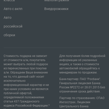
Авто с акпп
Внедорожники
Авто
российской
сборки
Стоимость подарка не зависит
Для получения более подробной
от стоимости а/м, покупатель
информации об указанных
может выбрать любой подарок
акциях, а также о стоимости
из перечисленных при покупке
автомобилей обращайтесь к
а/м. Обращаем Ваше внимание
менеджерам по продажам.
на то, что данный сайт носит
Банк-партнер: ПАО "Росбанк".
исключительно
Генеральная лицензия Банка
информационный характер и ни
России №2272 от 28.01.2015 Без
при каких условиях не является
ограничения срока действия.
публичной офертой,
определяемой положениями
Партнер по страхованию: СПАО
статьи 437 Гражданского
Ингосстрах. Лицензии
кодекса Российской Федерации.*
Центрального Банка