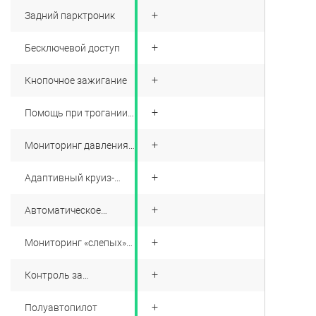
+
Задний парктроник
+
Бесключевой доступ
+
Кнопочное зажигание
+
Помощь при трогании
на подъеме
+
Мониторинг давления
в шинах
+
Адаптивный круиз-
контроль
+
Автоматическое
экстренное
торможение
+
Мониторинг «слепых»
зон
+
Контроль за
движением по полосе
+
Полуавтопилот