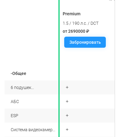
Premium
1.5 / 190 л.с. / DCT
от 2690000 ₽
Забронировать
-Общее
+
6 подушек
безопасности
+
АБС
+
ESP
+
Система видеокамер
кругового обзора