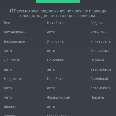
Рассмотрим предложения по покупке и аренды
площадок для автосалона с сервисом.
Все
Китайские
Седаны
автоновинки
авто
Хэтчбеки
Безопасные
Японские
Универсалы
авто
авто
Минивэны
Дешевые
Немецкие
Первый
авто
авто
автомобиль
Надежные
Корейские
Семейный
авто
авто
автомобиль
Авто
Французские
Пикапы
бизнес-
авто
класса
Малолитражки