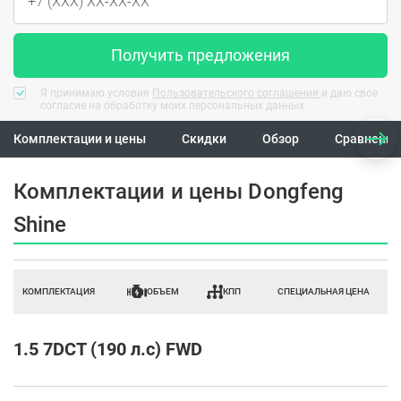
Получить предложения
Я принимаю условия
Пользовательского соглашения
и даю свое
согласие на обработку моих персональных данных
Комплектации и цены
Скидки
Обзор
Сравнение
Комплектации и цены Dongfeng
Shine
КОМПЛЕКТАЦИЯ
ОБЪЕМ
КПП
СПЕЦИАЛЬНАЯ ЦЕНА
1.5 7DCT (190 л.с) FWD