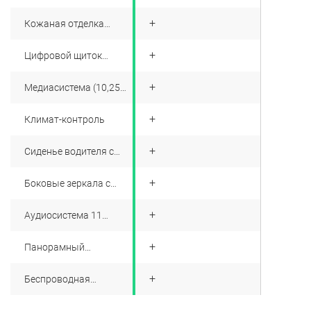
+
Кожаная отделка
салона
+
Цифровой щиток
приборов (12,3 дюйма)
+
Медиасистема (10,25
дюйма)
+
Климат-контроль
+
Сиденье водителя с
электроприводом
регулировок,
+
Боковые зеркала с
вентиляцией и
подогревом и
встроенным
электроприводом
массажером
+
Аудиосистема 11
(включая
динамиков
складывание)
+
Панорамный
стеклянный люк
+
Беспроводная
подзарядка
смартфонов