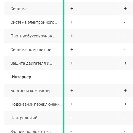
распределением
+
+
+
Система
тормозных сил (ABS, EBD)
вспомогательного
торможения (BAS)
+
+
-
Система электронного
контроля устойчивости
(ESC) с функцией
+
+
-
Противобуксовочная
отключения
система (TCS)
+
+
-
Система помощи при
трогании на подъеме
(HSА)
+
+
+
Защита двигателя и
подкапотного
пространства
-Интерьер
+
+
+
Бортовой компьютер
+
+
+
Подсказчик переключения
передач в комбинации
приборов
+
-
-
Центральный
подлокотник с боксом
+
-
-
Задний подлокотник