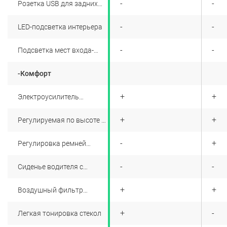
+
-
-
Розетка USB для задних
пассажиров
+
-
-
LED-подсветка интерьера
+
-
-
Подсветка мест входа-
выхода в передних дверях
-Комфорт
+
+
+
Электроусилитель
рулевого управления
+
+
+
Регулируемая по высоте и
по вылету рулевая
колонка
+
-
+
Регулировка ремней
безопасности передних
сидений по высоте
+
-
-
Сиденье водителя с
регулировкой по высоте и
поясничной поддержкой
+
+
+
Воздушный фильтр
салона
+
+
-
Легкая тонировка стекол