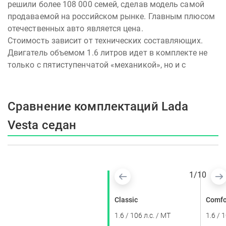
решили более 108 000 семей, сделав модель самой
продаваемой на российском рынке. Главным плюсом
отечественных авто является цена.
Стоимость зависит от технических составляющих.
Двигатель объемом 1.6 литров идет в комплекте не
только с пятиступенчатой «механикой», но и с
японском «автоматом». Просторный багажник
объемом 480 литров становится еще больше, если
сложить задний ряд сидений. Технические
Сравнение комплектаций Lada
характеристики модели порадуют отечественных
Vesta седан
водителей – во всех комплектациях авто
предусмотрены теплые опции, кузов оцинкован, а
силовой агрегат надежно защищен. Приемлемые
цены.
1
/
10
Exclusive
Classic
Comfo
Купить «Лада Веста» с завода предлагает дилер
1.6 / 113 л.с. / AT
1.6 / 106 л.с. / MT
1.6 / 
Center Auto по привлекательным ценам. Автомобиль с