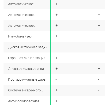
+
+
+
Автоматическое
запирание дверей при
начале движения
+
+
+
Автоматическое
включение аварийной
сигнализации при
+
+
+
Автоматическое
экстренном торможении
отпирание дверей и
включение аварийной
+
+
+
Иммобилайзер
сигнализации при
столкновении
+
-
-
Дисковые тормоза задних
колес (только для 1.8)
+
+
+
Охранная сигнализация
+
+
+
Дневные ходовые огни
+
-
-
Противотуманные фары
+
+
-
Система экстренного
оповещения ЭРА-ГЛОНАСС
+
+
+
Антиблокировочная
система с электронным