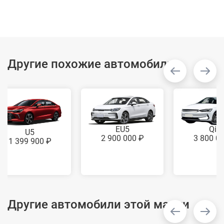
Другие похожие автомобили
Qin
EU5
U5
3 800 0
2 900 000 ₽
1 399 900 ₽
Другие автомобили этой марки