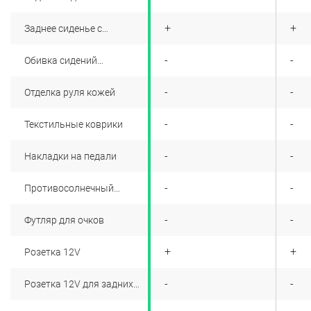
+
+
+
Заднее сиденье с
раскладной спинкой в
пропорции 60/40
+
-
-
Обивка сидений
комбинированная
экокожа/алькантара. Цвет
+
-
-
Отделка руля кожей
(по выбору) черный/
бежевый
+
-
-
Текстильные коврики
+
-
-
Накладки на педали
+
-
-
Противосолнечный
козырек водителя и
пассажира с зеркалом
+
-
-
Футляр для очков
+
+
+
Розетка 12V
+
-
-
Розетка 12V для задних
пассажиров