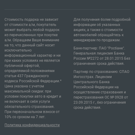
Стоимость подарка не зависит
Для получения более подробной
от стоимости а/м, покупатель
информации об указанных
может выбрать любой подарок
акциях, а также о стоимости
из перечисленных при покупке
автомобилей обращайтесь к
а/м. Обращаем Ваше внимание
менеджерам по продажам.
на то, что данный сайт носит
Банк-партнер: ПАО "Росбанк".
исключительно
Генеральная лицензия Банка
информационный характер и ни
России №2272 от 28.01.2015 Без
при каких условиях не является
ограничения срока действия.
публичной офертой,
определяемой положениями
Партнер по страхованию: СПАО
статьи 437 Гражданского
Ингосстрах. Лицензии
кодекса Российской Федерации.*
Центрального Банка
Цена указана с учетом
Российской Федерации на
максимальной скидки: при
осуществление страхования и
условии покупки авто в кредит и
перестрахования ОС № 0928 от
не включает в себя услуги
23.09.2015 г., без ограничения
обязательного страхования.
срока действия.
При первоначальном взносе от
10% со сроком на 7 лет.
Политика конфиденциальности