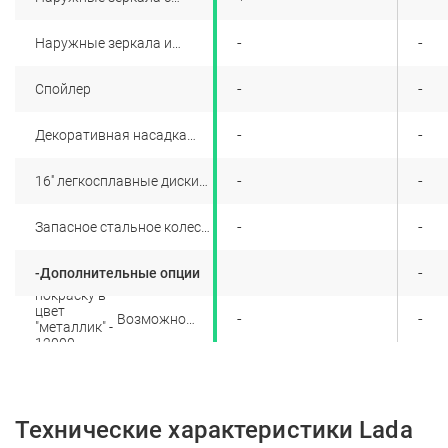
боковыми указателями
поворота
+
-
-
Наружные зеркала и
наружные ручки дверей в
цвет кузова
+
-
-
Спойлер
+
-
-
Декоративная насадка
выпускной трубы
+
-
-
16'' легкосплавные диски
оригинальные
+
-
-
Запасное стальное колесо
временного
использования 15''
-
-Дополнительные опции
купить
покраску в
цвет
+
-
-
Возможно
"металлик" -
купить
12000
покраску в
рублей">
цвет
"металлик" -
12000 рублей
Технические характеристики Lada