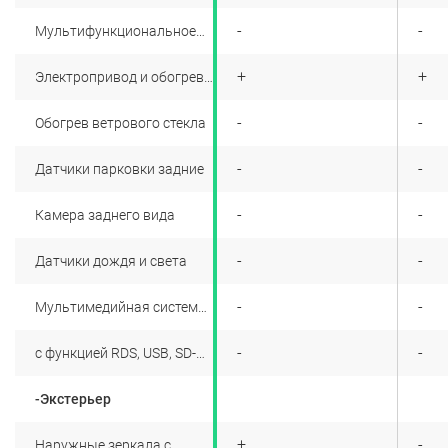
ограничитель скорости
+
-
-
Мультифункциональное
рулевое колесо
+
+
+
Электропривод и обогрев
наружных зеркал
+
-
-
Обогрев ветрового стекла
+
-
-
Датчики парковки задние
+
-
-
Камера заднего вида
+
-
-
Датчики дождя и света
+
-
-
Мультимедийная система
с навигацией (7'' цветной
дисплей с TouchScreen,
+
-
-
с функцией RDS, USB, SD-
FM/AM
карта, AUX, Bluetooth,
Hands free), 6 динамиков
-Экстерьер
+
+
-
Наружные зеркала с