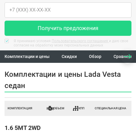
Получить предложения
Я принимаю условия
Пользовательского соглашения
и даю свое
согласие на обработку моих персональных данных
Комплектации и цены
Скидки
Обзор
Сравнение
Комплектации и цены Lada Vesta
седан
КОМПЛЕКТАЦИЯ
ОБЪЕМ
КПП
СПЕЦИАЛЬНАЯ ЦЕНА
1.6 5MT 2WD