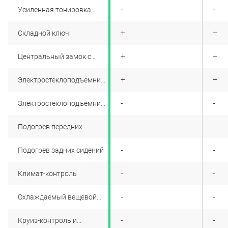
+
-
-
Усиленная тонировка
задних стекол
+
+
+
Складной ключ
+
+
+
Центральный замок с
дистанционным
управлением
+
+
+
Электростеклоподъемники
передних дверей
+
-
-
Электростеклоподъемники
задних дверей
+
-
-
Подогрев передних
сидений 3х уровневый
+
-
-
Подогрев задних сидений
+
-
-
Климат-контроль
+
-
-
Охлаждаемый вещевой
ящик
+
-
-
Круиз-контроль и