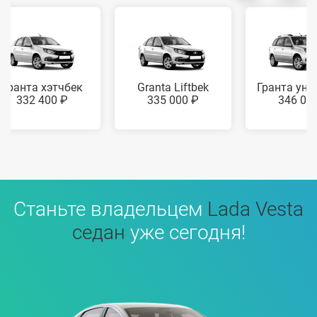
Гранта хэтчбек
Granta Liftbek
Гранта уни
332 400 ₽
335 000 ₽
346 00
Станьте владельцем
Lada Vesta
седан
уже сегодня!