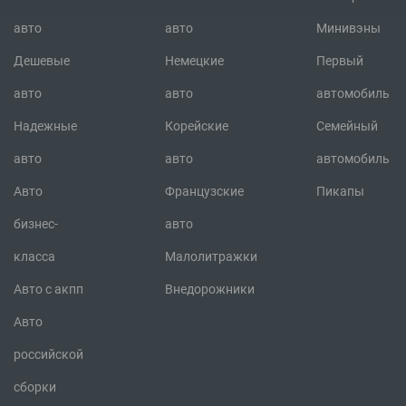
авто
авто
Минивэны
Дешевые
Немецкие
Первый
авто
авто
автомобиль
Надежные
Корейские
Семейный
авто
авто
автомобиль
Авто
Французские
Пикапы
бизнес-
авто
класса
Малолитражки
Авто с акпп
Внедорожники
Авто
российской
сборки