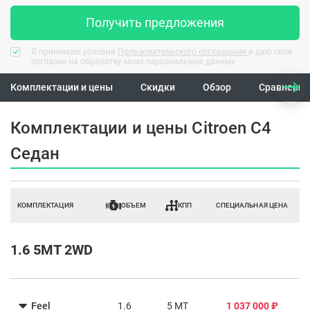
Получить предложения
Я принимаю условия
Пользовательского соглашения
и даю свое
согласие на обработку моих персональных данных
Комплектации и цены
Скидки
Обзор
Сравнение
Комплектации и цены Citroen C4
Седан
КОМПЛЕКТАЦИЯ
ОБЪЕМ
КПП
СПЕЦИАЛЬНАЯ ЦЕНА
1.6 5MT 2WD
Feel
1.6
5 MT
1 037 000 ₽