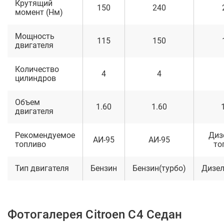
Крутящий
150
240
момент (Нм)
Мощность
115
150
двигателя
Количество
4
4
цилиндров
Объем
1.60
1.60
двигателя
Рекомендуемое
Диз
АИ-95
АИ-95
топливо
то
Тип двигателя
Бензин
Бензин(турбо)
Дизел
Фотогалерея Citroen C4 Седан