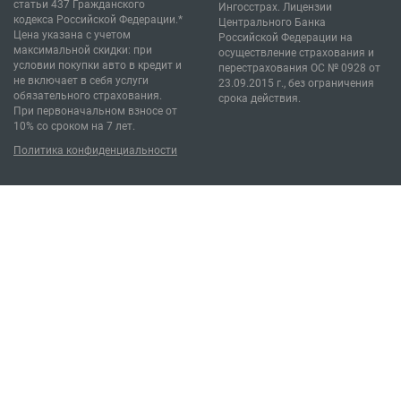
статьи 437 Гражданского
Ингосстрах. Лицензии
кодекса Российской Федерации.*
Центрального Банка
Цена указана с учетом
Российской Федерации на
максимальной скидки: при
осуществление страхования и
условии покупки авто в кредит и
перестрахования ОС № 0928 от
не включает в себя услуги
23.09.2015 г., без ограничения
обязательного страхования.
срока действия.
При первоначальном взносе от
10% со сроком на 7 лет.
Политика конфиденциальности