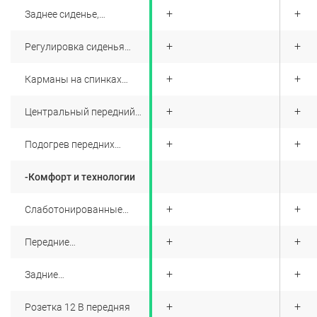
вида
+
+
+
Заднее сиденье,
складывающееся в
отношении 1/3-2/3
+
+
+
Регулировка сиденья
водителя по высоте
+
+
+
Карманы на спинках
передних сидений
+
+
+
Центральный передний
подлокотник с
регулировкой по высоте
+
+
+
Подогрев передних
сидений (3 уровня)
-Комфорт и технологии
+
+
+
Слаботонированные
боковые стекла
+
+
+
Передние
электростеклоподъёмники
с функцией анти-зажим
+
+
+
Задние
электростеклоподъёмники
с функцией анти-зажим
+
+
+
Розетка 12 В передняя