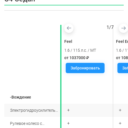
1
/
7
Shine Ultimate
Feel
Feel E
1.6 / 115 л.с. / AT
1.6 / 115 л.с. / MT
1.6 / 1
от 1404000 ₽
от 1037000 ₽
от 10
Забронировать
Забронировать
За
-Вождение
+
+
+
Электрогидроусилитель
руля с варьируемым
усилием
+
+
+
Рулевое колесо с
регулировкой по высоте и