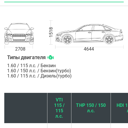
1518
2708
4644
Типы двигателя
1.60 / 115 л.с. / Бензин
1.60 / 150 л.с. / Бензин(турбо)
1.60 / 115 л.с. / Дизель(турбо)
VTI
115 /
THP 150 / 150
HDI 1
115
л.с.
л.с.