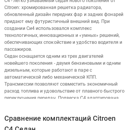
C4 - легко узнаваемый седан нового поколения от
Citroen: хромированная решетка радиатора,
обновленный дизайн передних фар и задних фонарей
придают ему футуристичный внешний вид. При
создании Си4 использовался комплекс
технологичных, инновационных и «умных» решений,
обеспечивающих спокойствие и удобство водителя и
пассажиров.
Седан оснащается одним из трех двигателей
новейшего поколения - двумя бензиновыми и одним
дизельным, которые работают в паре с
автоматической либо механической КПП.
Трансмиссии позволяют совместить экономичный
расход топлива и удовольствие от плавного быстрого
переключения передач. Подвеска C4 адаптирована
под суровые климатические условия Россиии и
гарантирует надежное и безопасное путешествие в
Сравнение комплектаций Citroen
любое время года.
C4 Седан