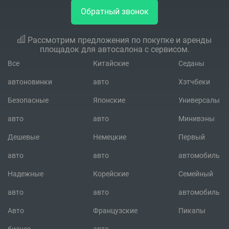
Обратный звонок
Рассмотрим предложения по покупке и аренды
площадок для автосалона с сервисом.
Все
Китайские
Седаны
автоновинки
авто
Хэтчбеки
Безопасные
Японские
Универсалы
авто
авто
Минивэны
Дешевые
Немецкие
Первый
авто
авто
автомобиль
Надежные
Корейские
Семейный
авто
авто
автомобиль
Авто
Французские
Пикапы