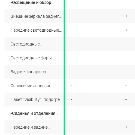
-Освещение и обзор
+
+
+
Внешние зеркала заднего
вида с электроприводом и
подогревом
+
+
+
Передние светодиодные
фары дневного света,
визуально
+
-
-
Светодиодные
скомбинированные с
противотуманные фары с
фарами основного
функцией
освещения
+
-
-
Светодиодные фары
дополнительного
головного света Full LED
освещения поворотов
+
-
-
Задние фонари со
встроенными
светодиодами
+
-
-
Освещение зоны ног
передних пассажиров
+
-
-
Пакет "Visibility" : подогрев
всей поверхности
лобового стекла +
-Сиденья и отделения
подогрев форсунок
для хранения
омывателя + датчик
дождя + датчик света +
+
+
+
Передние и задние
самозатемняющееся
подголовники (2+3)
салонное зеркало заднего