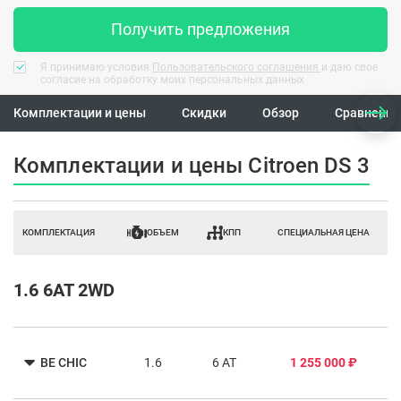
Получить предложения
Я принимаю условия
Пользовательского соглашения
и даю свое
согласие на обработку моих персональных данных
Комплектации и цены
Скидки
Обзор
Сравнение
Комплектации и цены Citroen DS 3
КОМПЛЕКТАЦИЯ
ОБЪЕМ
КПП
СПЕЦИАЛЬНАЯ ЦЕНА
1.6 6AT 2WD
BE CHIC
1.6
6 AT
1 255 000 ₽