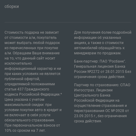
сборки
Стоимость подарка не зависит
Для получения более подробной
от стоимости а/м, покупатель
информации об указанных
может выбрать любой подарок
акциях, а также о стоимости
из перечисленных при покупке
автомобилей обращайтесь к
а/м. Обращаем Ваше внимание
менеджерам по продажам.
на то, что данный сайт носит
Банк-партнер: ПАО "Росбанк".
исключительно
Генеральная лицензия Банка
информационный характер и ни
России №2272 от 28.01.2015 Без
при каких условиях не является
ограничения срока действия.
публичной офертой,
определяемой положениями
Партнер по страхованию: СПАО
статьи 437 Гражданского
Ингосстрах. Лицензии
кодекса Российской Федерации.*
Центрального Банка
Цена указана с учетом
Российской Федерации на
максимальной скидки: при
осуществление страхования и
условии покупки авто в кредит и
перестрахования ОС № 0928 от
не включает в себя услуги
23.09.2015 г., без ограничения
обязательного страхования.
срока действия.
При первоначальном взносе от
10% со сроком на 7 лет.