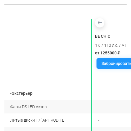
SPORT CHIC
BE CHIC
1.6 / 110 л.с. / AT
1.6 / 110 л.с. / AT
от 1405000 ₽
от 1255000 ₽
Забронировать
Забронироват
-Экстерьер
+
-
Фары DS LED Vision
+
-
Литые диски 17" APHRODITE