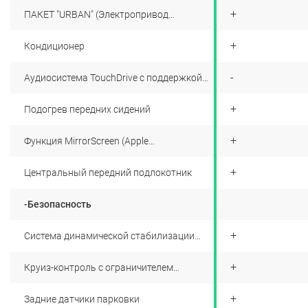
+
+
ПАКЕТ "URBAN" (Электропривод
складывания и подогрев зеркал + датчик
освещения + датчик дождя +
+
+
Кондиционер
самозатемняющееся салонное зеркало
заднего вида, для уровня Be Chic также
включает Автоматический климат-
+
-
Аудиосистема TouchDrive с поддержкой
контроль + противопыльный фильтр)
MirrorLink и Apple CarPlay, сенсорный
цветной дисплей 7"
+
+
Подогрев передних сидений
+
+
Функция MirrorScreen (Apple
Carplay+Mirrorlink)
+
+
Центральный передний подлокотник
-Безопасность
+
+
Система динамической стабилизации
(ESP)
+
+
Круиз-контроль с ограничителем
скорости
+
+
Задние датчики парковки