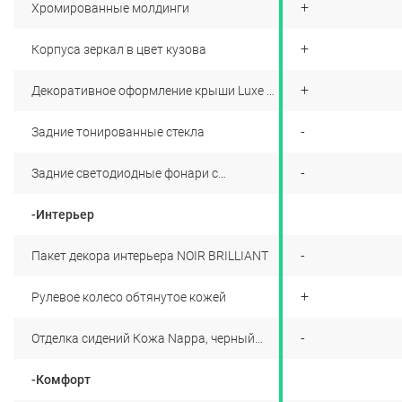
+
+
Хромированные молдинги
+
+
Корпуса зеркал в цвет кузова
+
+
Декоративное оформление крыши Luxe +
коврики в салон
+
-
Задние тонированные стекла
+
-
Задние светодиодные фонари c
эффектом 3D
-Интерьер
+
-
Пакет декора интерьера NOIR BRILLIANT
+
+
Рулевое колесо обтянутое кожей
+
-
Отделка сидений Кожа Nappa, черный
Crescendo Noir Basalte и белый Blanc
Dianmant/Кожа Nappa, коричневый Brun
-Комфорт
Trinitario