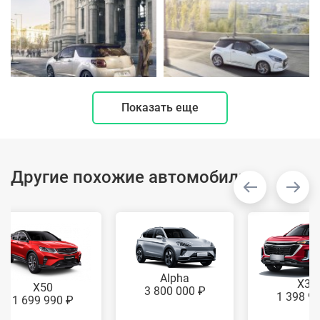
Показать еще
Другие похожие автомобили
Alpha
X35
X50
3 800 000 ₽
1 398 9
1 699 990 ₽