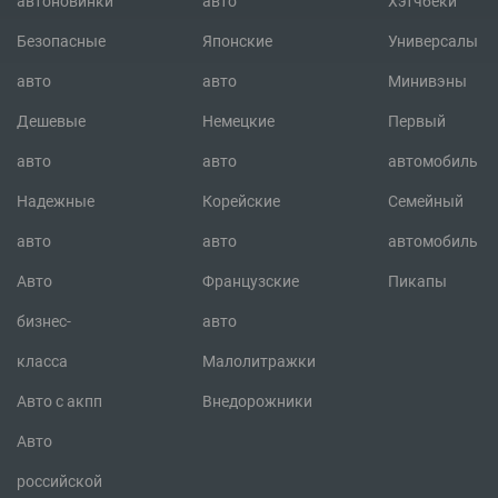
автоновинки
авто
Хэтчбеки
Безопасные
Японские
Универсалы
авто
авто
Минивэны
Дешевые
Немецкие
Первый
авто
авто
автомобиль
Надежные
Корейские
Семейный
авто
авто
автомобиль
Авто
Французские
Пикапы
бизнес-
авто
класса
Малолитражки
Авто с акпп
Внедорожники
Авто
российской