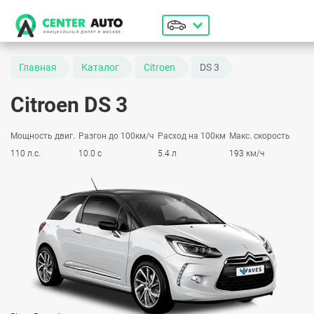
Главная
Каталог
Citroen
DS 3
Citroen DS 3
Мощность двиг.
Разгон до 100км/ч
Расход на 100км
Макс. скорость
110 л.с.
10.0 с
5.4 л
193 км/ч