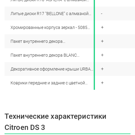
алмазной полировкой коричневого цвета
полировкой белого цвета - 29000 рублей
- 25000 рублей
+
-
Литые диски R17 "BELLONE" с алмазной
полировкой матового серого цвета -
30508 рублей
+
+
Хромированные корпуса зеркал - 5085
рублей
+
+
Пакет внутреннего декора
CARBOTECH/MOONDUST с гравировкой
PARIS 2/EMEURAUDE - 5000 рублей
+
+
Пакет внутреннего декора BLANC
BRILLIANT/BRUN - 5085 рублей
+
+
Декоративное оформление крыши URBAN
TRIBE/ZEBRE/PERLE/ONDE/PLANE/FLOWER/GRAPHIC
ART - 35000 рублей
+
+
Коврики передние и задние c цветной
окантовкой - 7119 рублей
Технические характеристики
Citroen DS 3