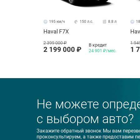
Близкий взгляд на электрический
спортивный автомобиль SC-01
195 км/ч
150 л.с.
8.8 л
18
Haval F7X
Hav
2 399 000 ₽
1 94
В кредит
2 199 000 ₽
1 
24 901 ₽/мес.
Не можете опред
08.02.2024
Chery Tiggo 7 Pro 2022: пристальн
с выбором авто?
взгляд на российский рынок
Закажите обратный звонок Мы вам перезв
проконсультируем, а также предоставим п