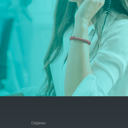
2.2024
зор Chery Exeed - нового игрока на
ссийском авторынке
Седаны