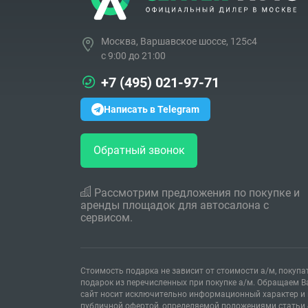
Москва, Варшавское шоссе, 125с4
c 9:00 до 21:00
+7 (495) 021-97-71
Написать в Telegram
08.02.2024
Результаты краш-тестов Geely
Обратный звонок
Monjaro C-NCAP
Рассмотрим предложения по покупке и
аренды площадок для автосалона с
сервисом.
Стоимость подарка не зависит от стоимости а/м, покуп
подарок из перечисленных при покупке а/м. Обращаем В
сайт носит исключительно информационный характер и н
публичной офертой, определяемой положениями статьи 