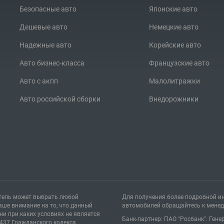
Безопасные авто
Японские авто
Дешевые авто
Немецкие авто
Надежные авто
Корейские авто
Авто бизнес-класса
Французские авто
Авто с акпп
Малолитражки
08.02.2024
08.0
Авто российской сборки
Внедорожники
Обзор цен на китайские автомобили
Оц
в России в 2023 году
атель может выбрать любой
Для получения более подробной ин
аше внимание на то, что данный
автомобилей обращайтесь к мене
и при каких условиях не является
Банк-партнер: ПАО "Росбанк". Ген
437 Гражданского кодекса