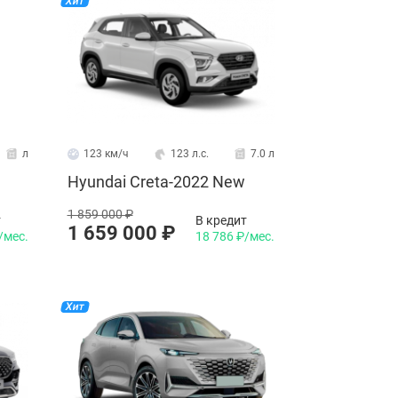
Хит
2.2024
ely Galaxy L7 - роскошный
мпактный автомобиль с
ечатляющими характеристиками и
ецификациями.
л
123 км/ч
123 л.с.
7.0 л
Hyundai Creta-2022 New
1 859 000 ₽
т
В кредит
1 659 000 ₽
/мес.
18 786 ₽/мес.
Хит
2.2024