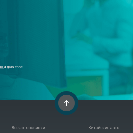
ия
и даю свое
08.02.2024
08.0
5 самых дорогих китайских
Об
автомобилей в России
ро
Все автоновинки
Китайские авто