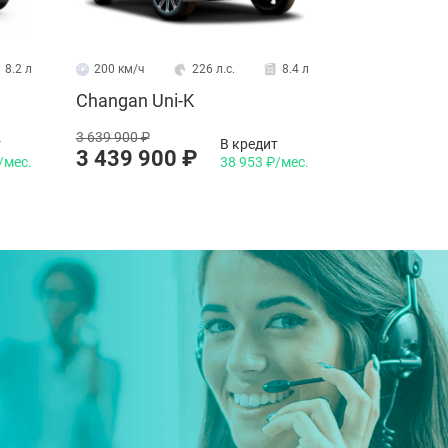
знакомьтесь с перезаряжаемым
бридом Haval H6
8.2 л
200 км/ч
226 л.с.
8.4 л
Changan Uni-K
3 639 900 ₽
т
В кредит
3 439 900 ₽
/мес.
38 953 ₽/мес.
2.2024
дан Changan Eado Plus заметили в
скве. Модель готовят к запуску в
ссии.