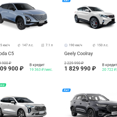
Хит
08.02.2024
08.0
Kaiyi E5: автомобиль мечты офисного
Ge
работника?
ко
вп
сп
5 км/ч
147 л.с.
7.1 л
190 км/ч
150 л.с.
da C5
Geely Coolray
9 900 ₽
2 229 990 ₽
В кредит
В креди
709 900 ₽
1 829 990 ₽
19 363 ₽/мес.
20 722 ₽
нка
Хит
08.02.2024
08.0