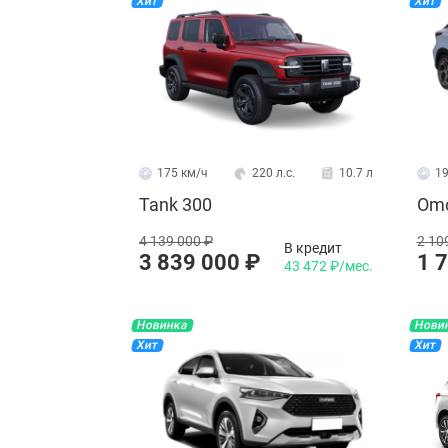
Хит
Хит
08.02.2024
Всесторонний взгляд на JAC J7
175 км/ч
220 л.с.
10.7 л
19
Tank 300
Omo
4 139 000 ₽
2 10
В кредит
3 839 000 ₽
1 
43 472 ₽/мес.
Новинка
Нови
Хит
Хит
08.02.2024