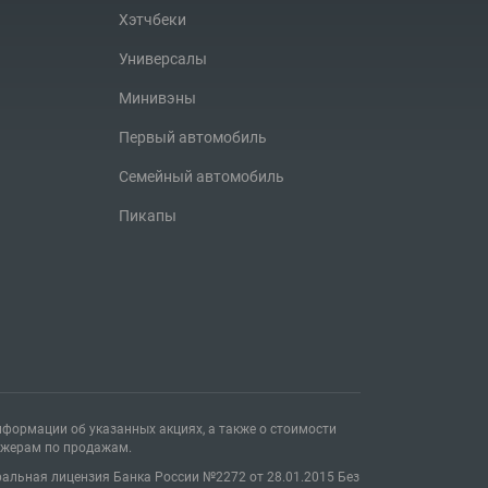
Хэтчбеки
Универсалы
Минивэны
Первый автомобиль
Семейный автомобиль
2.2024
Пикапы
енка тест-драйва Chery Tiggo 4 Pro
формации об указанных акциях, а также о стоимости
джерам по продажам.
еральная лицензия Банка России №2272 от 28.01.2015 Без