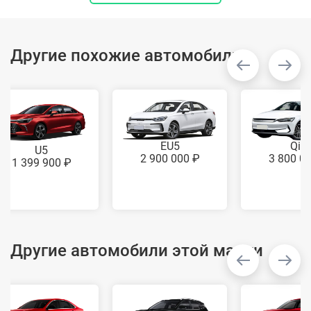
Другие похожие автомобили
Qin
EU5
U5
3 800 0
2 900 000 ₽
1 399 900 ₽
Другие автомобили этой марки