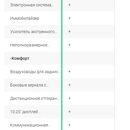
+
Электронная система
распределения
тормозных усилий (EBD)
+
Иммобилайзер
+
Усилитель экстренного
торможения (BA)
+
Неполноразмерное
запасное колесо на
стальном диске
-Комфорт
+
Воздуховоды для задних
пассажиров
+
Боковые зеркала с
электроприводом и
обогревом
+
Дистанционное отпирание
багажника
+
10.25" дисплей
мультимедиа системы
+
Коммуникационная
система Bluetooth ©