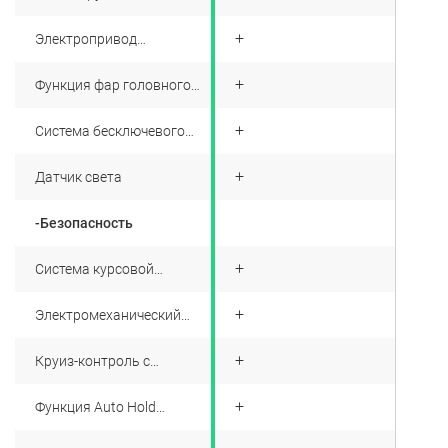
системы
+
Электропривод
корректора фар головного
света
+
Функция фар головного
света "Follow me home"
+
Система бесключевого
доступа и кнопка запуска
двигателя
+
Датчик света
-Безопасность
+
Система курсовой
устойчивости (ESP)
+
Электромеханический
стояночный тормоз (EPB)
+
Круиз-контроль с
ограничителем скорости
+
Функция Auto Hold
стояночного тормоза