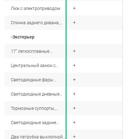
направлениях
+
Люк с электроприводом
+
Спинка заднего дивана,
складываемая в
пропорции 40\60
-Экстерьер
+
17" легкосплавные
колёсные диски
+
Центральный замок с
дистанционным
управлением
+
Светодиодные фары
головного света
+
Светодиодные дневные
ходовые огни
+
Тормозные суппорты,
окрашенные в красный
цвет
+
Светодиодные задние
фонари
+
Два патрубка выхлопной