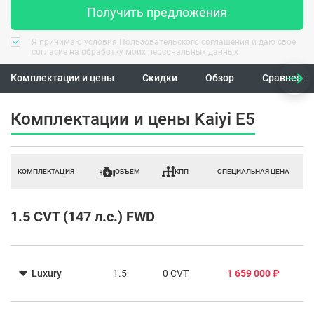
Получить предложения
Я принимаю условия
Пользовательского соглашения
и даю свое
согласие на обработку моих персональных данных
Комплектации и цены
Скидки
Обзор
Сравнение
Комплектации и цены Kaiyi E5
КОМПЛЕКТАЦИЯ
ОБЪЕМ
КПП
СПЕЦИАЛЬНАЯ ЦЕНА
1.5 CVT (147 л.с.) FWD
Luxury
1.5
0 CVT
1 659 000 ₽