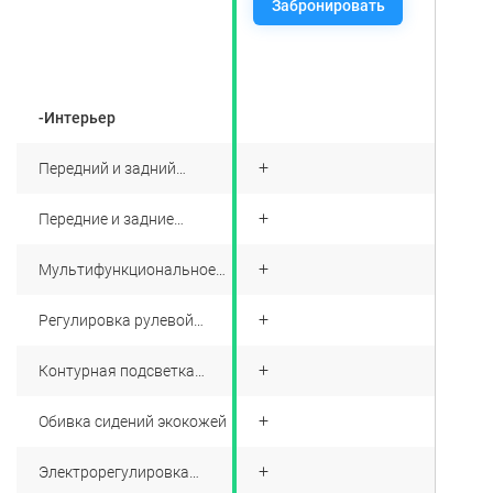
Забронировать
-Интерьер
+
Передний и задний
подлокотники
+
Передние и задние
электростеклоподъёмники
+
Мультифункциональное
рулевое колесо с кожаной
отделкой
+
Регулировка рулевой
колонки
+
Контурная подсветка
салона
+
Обивка сидений экокожей
+
Электрорегулировка
сиденья водителя в 6