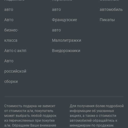
авто
авто
автомобиль
Авто
Французские
Пикапы
бизнес-
авто
класса
Малолитражки
Авто с акпп
Внедорожники
Авто
российской
сборки
Стоимость подарка не зависит
Для получения более подробной
от стоимости а/м, покупатель
информации об указанных
может выбрать любой подарок
акциях, а также о стоимости
из перечисленных при покупке
автомобилей обращайтесь к
а/м. Обращаем Ваше внимание
менеджерам по продажам.