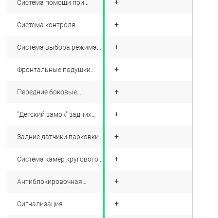
+
Система помощи при
подъёме по склону (HHC)
+
Система контроля
давления в шинах (TPMS)
+
Система выбора режима
движения ECO\SPORT
+
Фронтальные подушки
безопасности водителя и
переднего пассажира
+
Передние боковые
подушки безопасности
+
"Детский замок" задних
дверей
+
Задние датчики парковки
+
Система камер кругового
обзора
+
Антиблокировочная
система тормозов (ABS)
+
Сигнализация