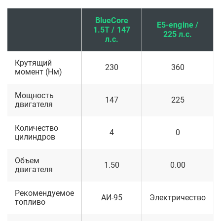
BlueCore
E5-engine /
1.5T / 147
225 л.с.
л.с.
Крутящий
230
360
момент (Нм)
Мощность
147
225
двигателя
Количество
4
0
цилиндров
Объем
1.50
0.00
двигателя
Рекомендуемое
АИ-95
Электричество
топливо