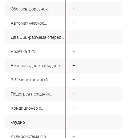
+
Обогрев форсунок
стеклоомывателя
+
Автоматическое
складывание боковых
зеркал
+
Два USB-разъёма спереди
и один сзади
+
Розетка 12V
+
Беспроводное зарядное
устройство
+
3.5" монохромный
дисплей приборной
панели
+
Подогрев передних
сидений
+
Кондиционер с
электронным
управлением
-Аудио
+
Аудиосистема с 6