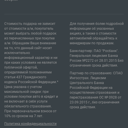
Стоимость подарка не зависит
Для получения более подробной
от стоимости а/м, покупатель
информации об указанных
может выбрать любой подарок
акциях, а также о стоимости
из перечисленных при покупке
автомобилей обращайтесь к
а/м. Обращаем Ваше внимание
менеджерам по продажам.
на то, что данный сайт носит
Банк-партнер: ПАО "Росбанк".
исключительно
Генеральная лицензия Банка
информационный характер и ни
России №2272 от 28.01.2015 Без
при каких условиях не является
ограничения срока действия.
публичной офертой,
определяемой положениями
Партнер по страхованию: СПАО
статьи 437 Гражданского
Ингосстрах. Лицензии
кодекса Российской Федерации.*
Центрального Банка
Цена указана с учетом
Российской Федерации на
максимальной скидки: при
осуществление страхования и
условии покупки авто в кредит и
перестрахования ОС № 0928 от
не включает в себя услуги
23.09.2015 г., без ограничения
обязательного страхования.
срока действия.
При первоначальном взносе от
10% со сроком на 7 лет.
Политика конфиденциальности