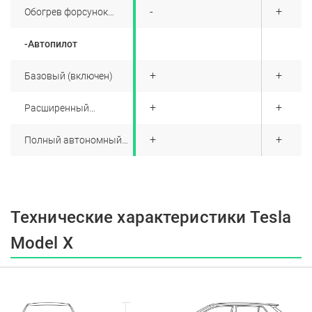
+
-
+
Обогрев форсунок
стеклоомывателя
-Автопилот
+
+
+
Базовый (включен)
+
+
+
Расширенный
(опционально)
+
+
+
Полный автономный
(опционально)
Технические характеристики Tesla
Model X