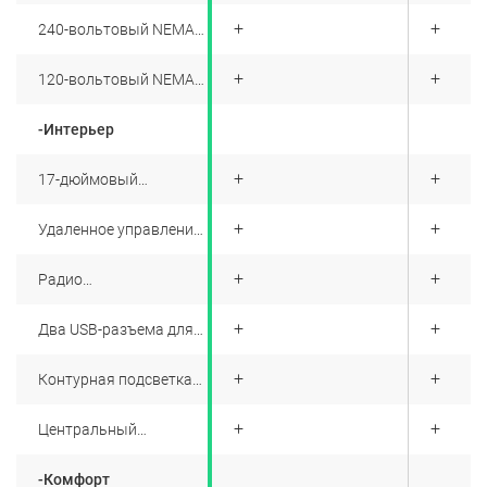
комплекте
+
+
+
240-вольтовый NEMA
адаптер
+
+
+
120-вольтовый NEMA
адаптер
-Интерьер
+
+
+
17-дюймовый
сенсорный экран
+
+
+
Удаленное управление
при помощи
мобильного
+
+
+
Радио
приложения
FM/DAB+/Internet и
Bluetooth®
+
+
+
Два USB-разъема для
подключения медиа-
устройств и
+
+
+
Контурная подсветка
подзарядки
салона LED
+
+
+
Центральный
подлокотник с двумя
держателями чашек
-Комфорт