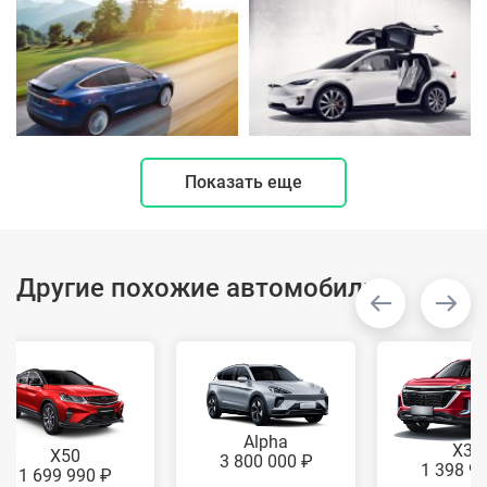
Показать еще
Другие похожие автомобили
Alpha
X35
X50
3 800 000 ₽
1 398 9
1 699 990 ₽