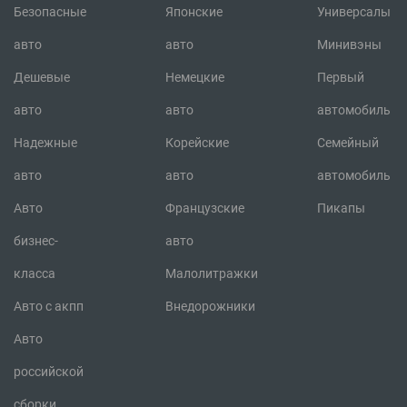
Безопасные
Японские
Универсалы
авто
авто
Минивэны
Дешевые
Немецкие
Первый
авто
авто
автомобиль
Надежные
Корейские
Семейный
авто
авто
автомобиль
Авто
Французские
Пикапы
бизнес-
авто
класса
Малолитражки
Авто с акпп
Внедорожники
Авто
российской
сборки