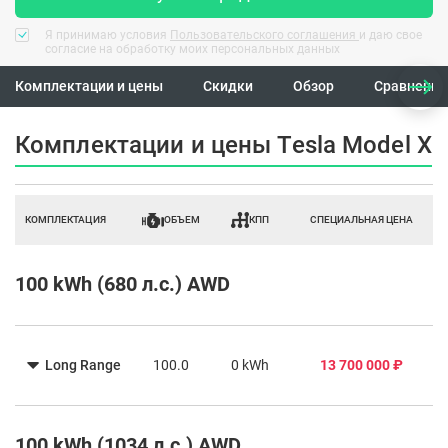
Я принимаю условия
Пользовательского соглашения
и даю свое
согласие на обработку моих персональных данных
Комплектации и цены
Скидки
Обзор
Сравнение
Комплектации и цены Tesla Model X
КОМПЛЕКТАЦИЯ
ОБЪЕМ
КПП
СПЕЦИАЛЬНАЯ ЦЕНА
100 kWh (680 л.с.) AWD
Long Range
100.0
0 kWh
13 700 000 ₽
100 kWh (1034 л.с.) AWD