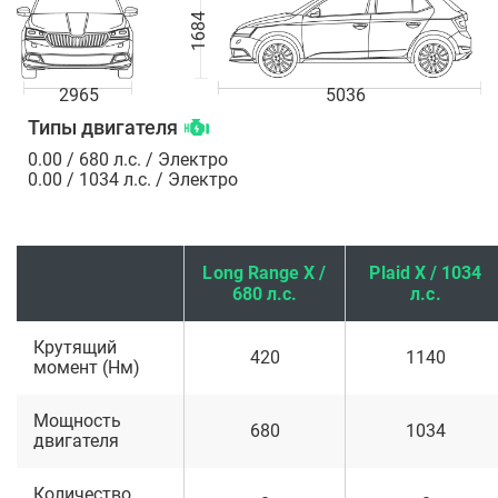
1684
2965
5036
Типы двигателя
0.00 / 680 л.с. / Электро
0.00 / 1034 л.с. / Электро
Long Range X /
Plaid X / 1034
680 л.с.
л.с.
Крутящий
420
1140
момент (Нм)
Мощность
680
1034
двигателя
Количество