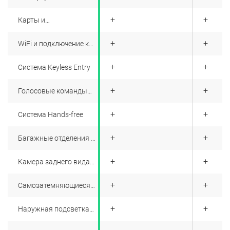
+
+
+
Карты и
навигационная
система с бесплатными
+
+
+
WiFi и подключение к
обновлениями в
Интернету
течение 7 лет
+
+
+
Система Keyless Entry
+
+
+
Голосовые команды
для управления
функциями
+
+
+
Система Hands-free
+
+
+
Багажные отделения в
передней и задней
частях кузова,
+
+
+
Камера заднего вида
складываемые задние
высокого разрешения
сиденья в пропорции
60/40
+
+
+
Самозатемняющиеся
зеркала заднего вида
+
+
+
Наружная подсветка
дверных ручек