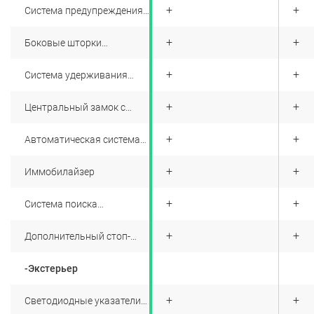
экстренном торможении
+
+
+
Система предупреждения
(двойная вспышка)
о фронтальном
столкновении FCW
+
+
+
Боковые шторки
безопасности
+
+
+
Система удерживания
автомобиля при подъеме
(HHC)
+
+
+
Центральный замок с
дистанционным
управлением
+
+
+
Автоматическая система
удержания автомобиля
+
+
+
Иммобилайзер
+
+
+
Система поиска
автомобиля на парковке
+
+
+
Дополнительный стоп-
сигнал в верхней части
задней двери
-Экстерьер
+
+
+
Светодиодные указатели
поворота