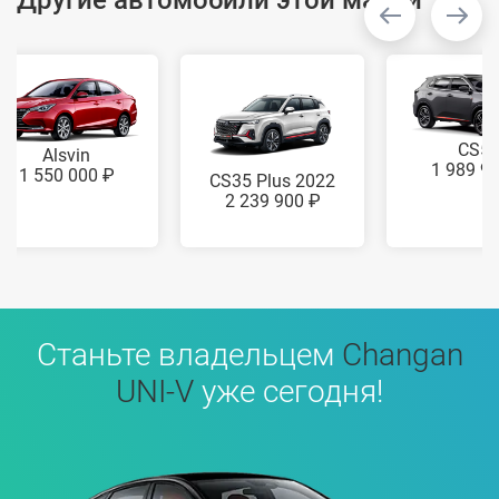
Другие автомобили этой марки
CS5
Alsvin
1 989 9
1 550 000 ₽
CS35 Plus 2022
2 239 900 ₽
Станьте владельцем
Changan
UNI-V
уже сегодня!