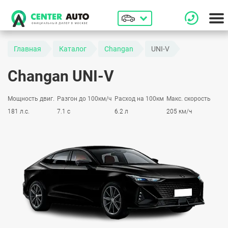
Главная
Каталог
Changan
UNI-V
Changan UNI-V
Мощность двиг.
Разгон до 100км/ч
Расход на 100км
Макс. скорость
181 л.с.
7.1 с
6.2 л
205 км/ч