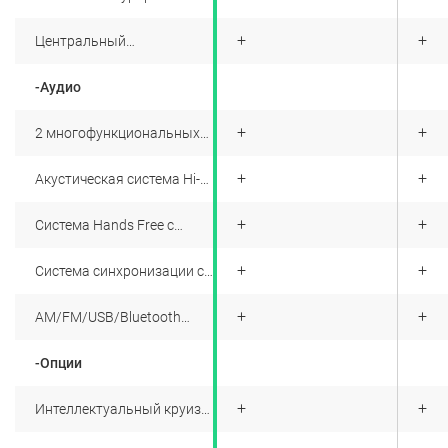
обивка панели приборов с
отделкой строчкой
+
+
+
Центральный
подлокотник для
пассажиров второго ряда
-Аудио
с подстаканником
+
+
+
2 многофункциональных
USB порта (спереди и
сзади)
+
+
+
Акустическая система Hi-
End с 8 динамиками
+
+
+
Система Hands Free с
функцией
шумоподавления
+
+
+
Система синхронизации со
смартфоном
+
+
+
AM/FM/USB/Bluetooth
аудиосистема
-Опции
+
+
+
Интеллектуальный круиз-
контроль с управлением
на руле