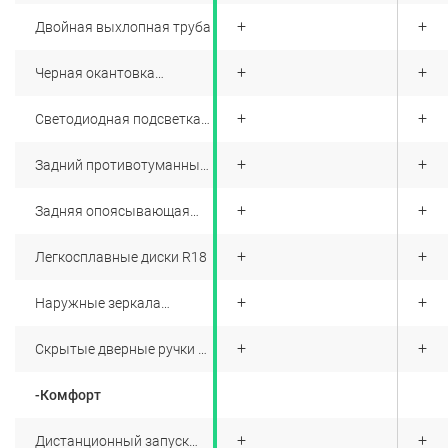
интегрированные в
+
+
+
Двойная выхлопная труба
наружные зеркала
+
+
+
Черная окантовка
боковых окон
+
+
+
Светодиодная подсветка
заднего номерного знака
+
+
+
Задний противотуманный
фонарь
+
+
+
Задняя опоясывающая
светодиодная оптика
+
+
+
Легкосплавные диски R18
+
+
+
Наружные зеркала
заднего вида черного
цвета
+
+
+
Скрытые дверные ручки с
автоматическим
выдвижением и
-Комфорт
подсветкой
+
+
+
Дистанционный запуск