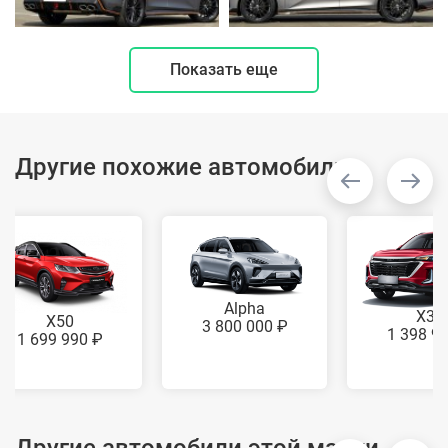
Показать еще
Другие похожие автомобили
Alpha
X35
X50
3 800 000 ₽
1 398 9
1 699 990 ₽