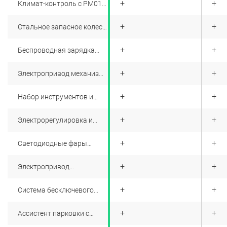
+
+
+
Климат-контроль с PM01
фильтром.
+
+
+
Стальное запасное колесо
R16
+
+
+
Беспроводная зарядка
смартфона
+
+
+
Электропривод механизма
складывания наружных
зеркал заднего вида
+
+
+
Набор инструментов и
домкрат
+
+
+
Электрорегулировка и
подогрев наружных
зеркал
+
+
+
Светодиодные фары
головного света с
дневными ходовыми
+
+
+
Электропривод
огнями
регулировки сиденья
водителя в 6-ти
+
+
+
Система бесключевого
направлениях
доступа
+
+
+
Ассистент парковки с
отображением дистанции