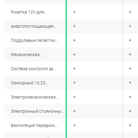
двигателя
+
+
+
Розетка 12V для
пассажиров первого ряда
+
+
+
энергопоглощающая
рулевая колонка
+
+
+
Подрулевые лепестки
переключения передач
+
+
+
Механическая
регулировка положения
руля по высоте и по
+
+
+
Система контроля за
вылету
дорожной разметкой
(LDWS)
+
+
+
Сенсорный 10,25
дюймовый дисплей
управления
+
+
+
Электромеханическая
мультимедийным
блокировка рулевого
развлекательным центром
колеса
+
+
+
Электронный стояночный
тормоз
+
+
+
Вентиляция передних
сидений