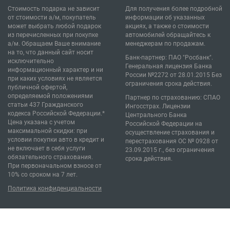
Стоимость подарка не зависит
Для получения более подробной
от стоимости а/м, покупатель
информации об указанных
может выбрать любой подарок
акциях, а также о стоимости
из перечисленных при покупке
автомобилей обращайтесь к
а/м. Обращаем Ваше внимание
менеджерам по продажам.
на то, что данный сайт носит
Банк-партнер: ПАО "Росбанк".
исключительно
Генеральная лицензия Банка
информационный характер и ни
России №2272 от 28.01.2015 Без
при каких условиях не является
ограничения срока действия.
публичной офертой,
определяемой положениями
Партнер по страхованию: СПАО
статьи 437 Гражданского
Ингосстрах. Лицензии
кодекса Российской Федерации.*
Центрального Банка
Цена указана с учетом
Российской Федерации на
максимальной скидки: при
осуществление страхования и
условии покупки авто в кредит и
перестрахования ОС № 0928 от
не включает в себя услуги
23.09.2015 г., без ограничения
обязательного страхования.
срока действия.
При первоначальном взносе от
10% со сроком на 7 лет.
Политика конфиденциальности