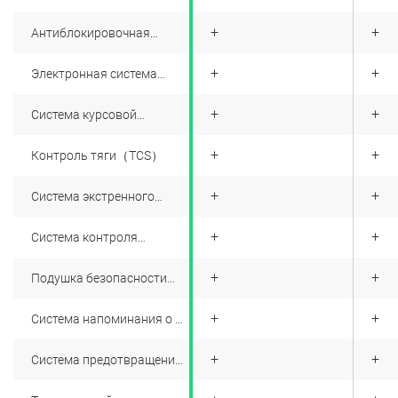
«ЭРА ГЛОНАСС»
+
+
+
Антиблокировочная
система тормозов (ABS)
+
+
+
Электронная система
распределения тормозных
сил (EBD)
+
+
+
Система курсовой
устойчивости (ESP)
+
+
+
Контроль тяги（TCS）
+
+
+
Система экстренного
торможения（BA）
+
+
+
Система контроля
давления в шинах (TPMS)
+
+
+
Подушка безопасности
водителя
+
+
+
Система напоминания о не
пристёгнутом ремне
безопасности водителя
+
+
+
Система предотвращения
фронтальных
столкновений (FCI)