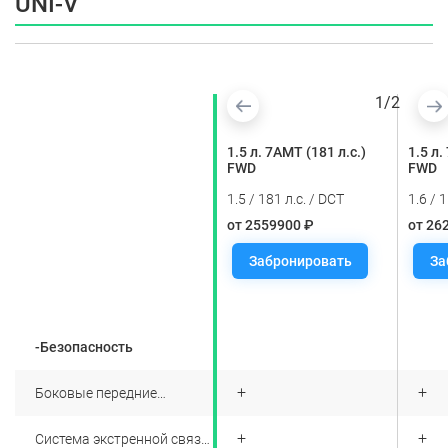
UNI-V
1
/
2
1.5 л. 7AMT (181 л.с.)
1.5 л. 7AMT (181 л.с.)
1.5 л.
FWD
FWD
FWD
1.6 / 113 л.с. / AT
1.5 / 181 л.с. / DCT
1.6 / 1
от 2629900 ₽
от 2559900 ₽
от 26
Забронировать
Забронировать
За
-Безопасность
+
+
+
Боковые передние
подушки безопасности
+
+
+
Система экстренной связи