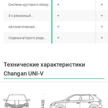
до препятствия и
+
+
+
Система кругового обзора
звуковым
360°(4 камеры)
информированием (4
задних / 4 передних
+
+
+
3-х режимный
датчика)
электроусилитель руля
+
+
+
Автоматическая
разблокировка дверей при
аварии
+
+
+
Сиденье второго ряда,
складывающееся в
пропорции 40/60
Технические характеристики
Changan UNI-V
1430