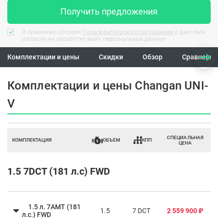
Получить предложения
Я принимаю условия
Пользовательского соглашения
и даю свое
согласие на обработку моих персональных данных
Комплектации и цены
Скидки
Обзор
Сравнение
Комплектации и цены Changan UNI-
V
СПЕЦИАЛЬНАЯ
КОМПЛЕКТАЦИЯ
ОБЪЕМ
КПП
ЦЕНА
1.5 7DCT (181 л.с) FWD
1.5 л. 7AMT (181
1.5
7 DCT
2 559 900 ₽
л.с.) FWD