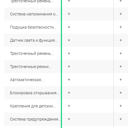
+
+
+
Трехточечный ремень
безопасности водителя с
преднятяжителем и
+
+
+
Система напоминания о
регулировкой по высоте
непрестегнутом ремне
переднего пассажира
+
+
+
Подушка безопасности
переднего пассажира
+
+
+
Датчик света и функция
отсрочки выключения фар
(follow me home)
+
+
+
Трехточечный ремень
безопасности переднего
пассажира с
+
+
+
Трехточечные ремни
преднатяжителем и
безопасности пассажиров
регулировкой по высоте
второго ряда
+
+
+
Автоматическая
блокировка дверей при
начале движения
+
+
+
Блокировка открывания
дверей (защита для детей),
механическая
+
+
+
Крепления для детских
сидений ISOFIX
+
+
+
Система предупреждения
водителей сзади при